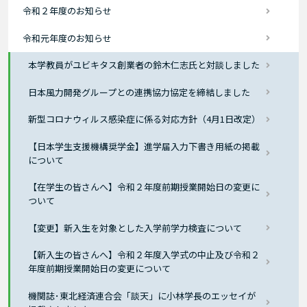
令和２年度のお知らせ
令和元年度のお知らせ
本学教員がユビキタス創業者の鈴木仁志氏と対談しました
日本風力開発グループとの連携協力協定を締結しました
新型コロナウィルス感染症に係る対応方針（4月1日改定）
【日本学生支援機構奨学金】進学届入力下書き用紙の掲載
について
【在学生の皆さんへ】令和２年度前期授業開始日の変更に
ついて
【変更】新入生を対象とした入学前学力検査について
【新入生の皆さんへ】令和２年度入学式の中止及び令和２
年度前期授業開始日の変更について
機関誌･東北経済連合会「談天」に小林学長のエッセイが