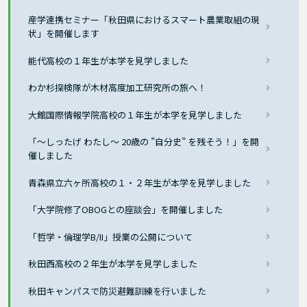
産学連携セミナー「秋田県におけるスマート農業取組の現
状」を開催します
能代高校の１年生が本学を見学しました
わか杉探検隊が木材高度加工研究所の旅へ！
大館国際情報学院高校の１年生が本学を見学しました
「～しったげ わたし～ 20歳の ”自分史” を残そう！」を開
催しました
青森県立六ヶ所高校の１・２年生が本学を見学しました
「大学院修了OBOGとの座談会」を開催しました
「哲学・倫理学B/II」授業の公開について
秋田西高校の２年生が本学を見学しました
秋田キャンパスで防災避難訓練を行いました