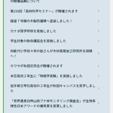
の開催延期について
第155回「森林科学セミナー」が開催されます
国道７号線の木製防護柵へ塗装しました！
カナダ語学研修を実施しました
学生対象の救命講習会を実施しました
向能代小学校４年の皆さんが木材高度加工研究所を探検
へ！
カワサポ秋田交流会が開催されます
本荘高校２年生に「物理学実験」を実施しました
岩手県立雫石高校の２年生が秋田キャンパスを見学しまし
た
「世界遺産白神山地ブナ林モニタリング調査会」が生物多
様性日本アワードの優秀賞を受賞しました