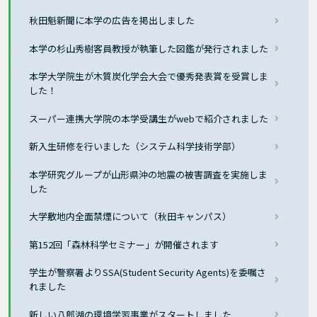
秋田魁新聞に本学の広告を掲出しました
本学の杉山秀樹客員教授が執筆した図鑑が発行されました
本学大学院生が木質炭化学会大会で優秀発表賞を受賞しま
した！
スーパー連携大学院の本学受講生がwebで紹介されました
新入生研修を行いました（システム科学技術学部）
本学研究グループが山形県沖の地震の被害調査を実施しま
した
大学敷地内全面禁煙について（秋田キャンパス）
第152回「森林科学セミナー」が開催されます
学生が警察署よりSSA(Student Security Agents)を委嘱さ
れました
新しい八郎湖の環境学習事業がスタートしました