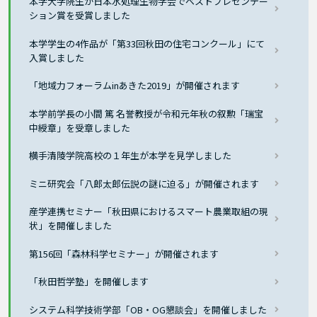
本学大学院生が日本水処理生物学会でベストプレゼンテー
ション賞を受賞しました
本学学生の4作品が「第33回秋田の住宅コンクール」にて
入賞しました
「地域力フォーラムinあきた2019」が開催されます
本学前学長の小間 篤 名誉教授が令和元年秋の叙勲「瑞宝
中綬章」を受章しました
横手清陵学院高校の１年生が本学を見学しました
ミニ研究会「八郎太郎伝説の謎に迫る」が開催されます
産学連携セミナー「秋田県におけるスマート農業取組の現
状」を開催しました
第156回「森林科学セミナー」が開催されます
「秋田哲学塾」を開催します
システム科学技術学部「OB・OG懇談会」を開催しました