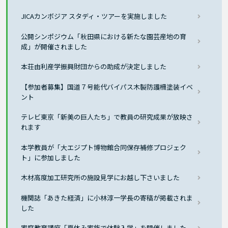
JICAカンボジア スタディ・ツアーを実施しました
公開シンポジウム「秋田県における新たな園芸産地の育
成」が開催されました
本荘由利産学振興財団からの助成が決定しました
【参加者募集】国道７号能代バイパス木製防護柵塗装イベ
ント
テレビ東京「新美の巨人たち」で教員の研究成果が放映さ
れます
本学教員が「大エジプト博物館合同保存補修プロジェク
ト」に参加しました
木材高度加工研究所の施設見学にお越し下さいました
機関誌「あきた経済」に小林淳一学長の寄稿が掲載されま
した
家庭教育講座「夏休み家族で体験入学」を開催しました