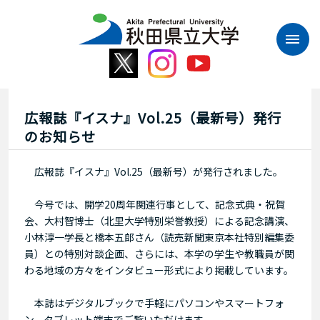
本
文
へ
ス
キ
ッ
プ
広報誌『イスナ』Vol.25（最新号）発行
のお知らせ
広報誌『イスナ』Vol.25（最新号）が発行されました。
今号では、開学20周年関連行事として、記念式典・祝賀
会、大村智博士（北里大学特別栄誉教授）による記念講演、
小林淳一学長と橋本五郎さん（読売新聞東京本社特別編集委
員）との特別対談企画、さらには、本学の学生や教職員が関
わる地域の方々をインタビュー形式により掲載しています。
本誌はデジタルブックで手軽にパソコンやスマートフォ
ン、タブレット端末でご覧いただけます。