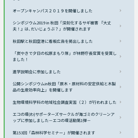
オープンキャンパス２０１９を開催しました
シンポジウム2019 in 秋田「深刻化するサギ被害 『大丈
夫！』は､だいじょうぶ？」が開催されます
秋田駅と秋田空港に看板広告を掲出しました
「炭やきで夕日の松原まもり隊」が林野庁長官賞を受賞し
ました！
進学説明会に参加しました
公開シンポジウムin秋田「原木・原材料の安定供給と木製
品の生産効率向上」を開催します
生物環境科学科の地域社会調査実習（２）が行われました
エコの環(わ)サポーターズサークルが海ゴミのクリーンア
ップに参加しました－エコの環活動第1弾－
第153回「森林科学セミナー」が開催されます