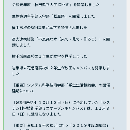
令和元年度「秋田県立大学 森ゼミ」を開講しました
生物資源科学部大学祭「松風祭」を開催しました
横手高校のSSH事業が本学で開催されました
高大連携授業「不思議な木（来て・見て・作ろう）」を開
講しました
横手城南高校の１年生が本学を見学しました
岩手県立花巻南高校の２年生が秋田キャンパスを見学しま
した
【重要】システム科学技術学部「学生生活相談会」の開催
延期について
【延期情報②】１０月１３日（日）に予定していた「シス
テム科学技術学部ミニオープンキャンパス」は、１１月３
日（日）に延期になりました
【重要】台風１９号の接近に伴う「２０１９年度潮風祭」