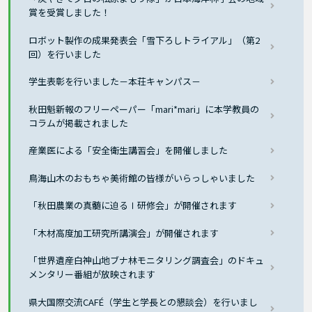
賞を受賞しました！
ロボット製作の成果発表会「雪下ろしトライアル」（第2
回）を行いました
学生表彰を行いました－本荘キャンパス－
秋田魁新報のフリーペーパー「mari*mari」に本学教員の
コラムが掲載されました
産業医による「安全衛生講習会」を開催しました
鳥海山木のおもちゃ美術館の皆様がいらっしゃいました
「秋田農業の真髄に迫るⅠ研修会」が開催されます
「木材高度加工研究所講演会」が開催されます
「世界遺産白神山地ブナ林モニタリング調査会」のドキュ
メンタリー番組が放映されます
県大国際交流CAFÉ（学生と学長との懇談会）を行いまし