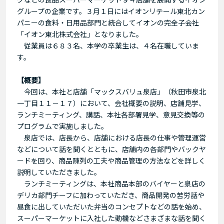
グループの企業です。３月１日にはイオンリテール東北カン
パニーの食料・日用品部門と統合してイオンの完全子会社
「イオン東北株式会社」となりました。
従業員は６８３名、本学の卒業生は、４名在職していま
す。
【概要】
今回は、本社と店舗「マックスバリュ泉店」（秋田市泉北
一丁目１１－１７）において、会社概要の説明、店舗見学、
ランチミーティング、講話、本社各部署見学、意見交換等の
プログラムで実施しました。
泉店では、店長から、店舗における店長の仕事や管理運営
などについて話を聞くとともに、店舗内の各部門やバックヤ
ードを回り、商品陳列の工夫や商品管理の方法などを詳しく
説明していただきました。
ランチミーティングは、本社商品本部のバイヤーと泉店の
デリカ部門チーフに加わっていただき、商品開発の苦労話や
昼食に出していただいた弁当のコンセプトなどの話を始め、
スーパーマーケットに入社した動機などさまざまな話を聞く