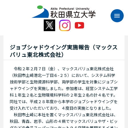
本
文
へ
ス
キ
ッ
プ
ジョブシャドウイング実施報告（マックス
バリュ東北株式会社）
令和２年２月７日（金）、マックスバリュ東北株式会社
（秋田市土崎港北一丁目６-２５）において、システム科学
技術学部と生物資源科学部、両学部の学生を対象にジョブシ
ャドウイングを実施しました。参加者は、経営システム工学
科１年生２名と生物環境科学科の２年生２名の計４名です。
同社では、平成２８年度から本学のジョブシャドウイングを
受け入れていただいており、４度目の実施となりました。
秋田市土崎に本社を置くマックスバリュ東北株式会社は、
秋田、青森、岩手、山形の４県でマックスバリュやザ・ビッ
グなどの食品スーパーマーケット９４店舗を展開するイオン