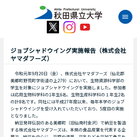
本
文
へ
ス
キ
ッ
プ
ジョブシャドウイング実施報告（株式会社
ヤマダフーズ）
令和元年9月20日（金）、株式会社ヤマダフーズ（仙北郡
美郷町野荒町字街道の上279）において、生物資源科学部の
学生を対象にジョブシャドウイングを実施しました。参加者
は応用生物科学科の1年生6名、生物生産科学科の１年生2名
の計8名です。同社には平成27年度以来、毎年本学のジョブ
シャドウイングを受け入れていただいており、5度目の実施
となりました。
納豆発祥伝説のある美郷町（旧仙南村金沢）で納豆を製造
する株式会社ヤマダフーズは、本県の食品産業を代表する企
業で、納豆を中心に、豆腐や湯葉、豆乳など大豆加工食品を