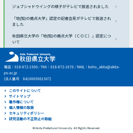
ジョブシャドウイングの様子がテレビで放送されました
「地(知)の拠点大学」認定の記者会見がテレビで放送され
ました
秋田県立大学の「地(知)の拠点大学（ＣＯＣ）」認定につ
いて
電話：018-872-1500／FAX：018-872-1670／MAIL：koho_akita@akita-
pu.ac.jp
(法人番号 8410005001507)
このサイトについて
サイトマップ
著作権について
個人情報の取扱
セキュリティポリシー
研究活動の不正防止の取組
© Akita Prefectural University. All Rights Reserved.