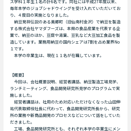
ス学科１年生１名の計6名です。同社には平成27年度以来、
毎年本学のジョブシャドウイングを受け入れていただいてお
り、４度目の実施となりました。
納豆発祥伝説のある美郷町（旧仙南村金沢）で納豆を製造
する株式会社ヤマダフーズは、本県の食品産業を代表する企
業で、納豆のほか、豆腐や湯葉、豆乳など大豆加工食品を製
造しています。業務用納豆の国内シェアは7割を占め業界No
１です。
本学の卒業生は、現在１１名が在職しています。
【概要】
今回は、会社概要説明、経営者講話、納豆製造工場見学、
ランチミーティング、食品開発研究所見学のプログラムで実
施しました。
経営者講話は、社用のため対応いただけなくなった山田伸
祐代表取締役社長に代わって、食品開発研究所長から、研究
所の業務や新商品開発のプロセスなどについて話をしていた
だきました。
工場、食品開発研究所とも、それぞれ本学の卒業生にメン