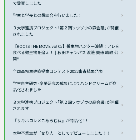
で受賞しました
学生と学長との懇談会を行いました！
３大学連携プロジェクト｢第２回ソウゾウの森会議｣が開催
されました
【ROOTS THE MOVIE vol 05】微生物ハンター渡邊！アレを
食べる微生物を追え！｜秋田キャンパス 渡邊 美穂 助教 公
開!!
全国高校生建築提案コンテスト2022審査結果発表
学生自主研究･卒業研究の成果によりハンドクリームが商
品化されました
３大学連携プロジェクト｢第２回ソウゾウの森会議｣が開催
されます
『サキホコレ×こめらむね』が商品化！!
本学卒業生が「せり人」としてデビューしました！！