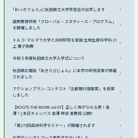
｢わっかフェス｣に秋田県立大学竿燈会が出竿します
国際教育研修「グローバル・スタディース・プログラム」
を開催しました
トルコ･マルマラ大学と共同研究を実施 生物生産科学科 川
上 寛子助教
令和５年度秋田県立大学入学式について
秋田県広報誌『あきたびじょん』に本学の研究成果が掲載
されました
アクションプラン･コンテスト「北都銀行頭取賞」を受賞
しました
【ROOTS THE MOVIE vol 07】正しく怖がらせる男！金
澤！| 本荘キャンパス 金澤 伸浩 准教授 公開!!
「第173回森林科学セミナー」が開催されます
杉燈会シンボルマーク表彰式を行いました