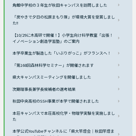
角館中学校の３年生が秋田キャンパスを訪問しました
「炭やきで夕日の松原まもり隊」が環境大賞を受賞しまし
た!!
【10/29に木高研で開催！】小学生向け科学教室「出張！
イノベーション創造学習塾」のご案内
本学卒業生が製造した「いぶりがっこ」がフランスへ！
「第168回森林科学セミナー」が開催されます
県大キャンパスミーティングを開催しました
次期理事長兼学長候補者の選考結果
秋田中央高校のSSH事業が本学で開催されました
本荘キャンパスで本荘高校化学・物理学実験を実施しまし
た
本学公式YouTubeチャンネルに「県大竿燈会｜秋田竿燈ま