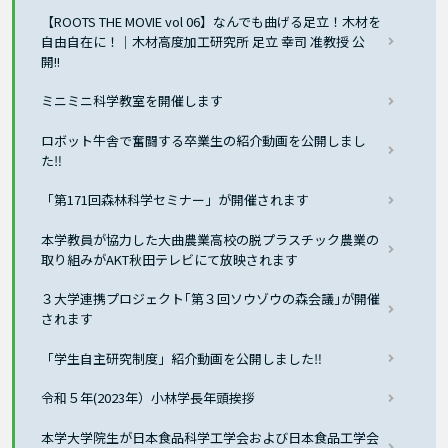
【ROOTS THE MOVIE vol 06】なんでも曲げる足立！木材を
自由自在に！｜木材高度加工研究所 足立 幸司 准教授 公
開!!
ミニミニ科学教室を開催します
ロボット牛舎で奮闘する卒業生の紹介動画を公開しまし
た‼
「第171回森林科学セミナー」が開催されます
本学教員が協力した大曲農業高校の脱プラスチック農業の
取り組みがAKT秋田テレビにて放映されます
３大学連携プロジェクト｢第３回ソウゾウの森会議｣が開催
されます
「学生自主研究制度」紹介動画を公開しました‼
令和５年(2023年）小林学長年頭挨拶
本学大学院生が⽇本⾷品科学⼯学会および⽇本⾷品⼯学会