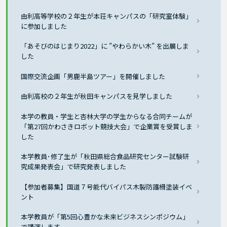
由利高等学校の２年生が本荘キャンパスの「研究室体験」
に参加しました
「あそびのはじまり2022」に ”やわらかい木” を出展しま
した
国際交流企画「男鹿半島ツアー」を開催しました
由利高校の２年生が秋田キャンパスを見学しました
本学の教員・学生と杏林大学の学生からなる合同チームが
「第27回かわさきロボット競技大会」で企業賞を受賞しま
した
本学教員･修了生が「秋田県総合食品研究センター試験研
究成果発表会」で研究発表しました
【参加者募集】国道７号能代バイパス木製防護柵塗装イベ
ント
本学教員が「第5回心豊かな未来ビジネスシンポジウム」
で講演します