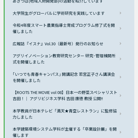
あきつば(地域人財開発部)の活動を紹介しています
大学院生がグローバルに学術研究を実践しています
令和4年度スマート農業指導士育成プログラム修了式を開
催しました
広報誌『イスナ』Vol.30（最新号）発行のお知らせ
アグリイノベーション教育研究センター 研究･管理棟開所
式を開催しました
｢いつでも青春キャンパス｣ 開講記念 若宮正子さん講演会
を開催しました
【ROOTS THE MOVIE vol 08】日本一の野菜スペシャリスト
吉田！｜ アグリビジネス学科 吉田 康徳 教授 公開!!
本学教員が日本テレビ「満天★青空レストラン」に監修協
力しました
本学建築環境システム学科が主催する「卒業設計展」を開
催します