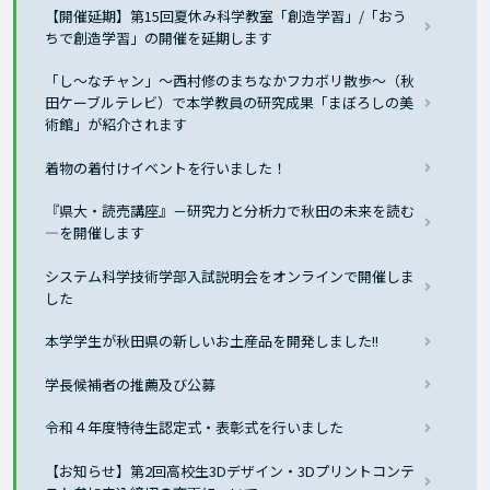
【開催延期】第15回夏休み科学教室「創造学習」/「おう
ちで創造学習」の開催を延期します
「し〜なチャン」～西村修のまちなかフカボリ散歩～（秋
田ケーブルテレビ）で本学教員の研究成果「まぼろしの美
術館」が紹介されます
着物の着付けイベントを行いました！
『県大・読売講座』－研究力と分析力で秋田の未来を読む
―を開催します
システム科学技術学部入試説明会をオンラインで開催しま
した
本学学生が秋田県の新しいお土産品を開発しました!!
学長候補者の推薦及び公募
令和４年度特待生認定式・表彰式を行いました
【お知らせ】第2回高校生3Dデザイン・3Dプリントコンテ