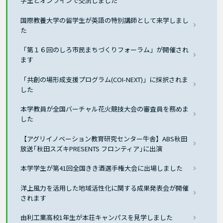
学生とオンラインで交流しました
国際教養大学の留学生が英語の特別講師として来学しまし
た
「第１６回のしろ市民まちづくりフォーラム」が開催され
ます
「共創の場形成支援プログラム(COI-NEXT)」に採択されま
した
本学教員が全国バーチャル花火競技大会の審査員を務めま
した
【アグリイノベーション教育研究センター牛舎】ABS秋田
放送｢秋田スズキPRESENTS フロンティア｣に出演
本学学生が第41回全国きき酒選手権大会に出場しました
洋上風力を活用した地域活性化に関する成果発表会が開催
されます
由利工業高校1年生が本荘キャンパスを見学しました