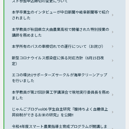
スト参加申込締切の変更について
本学卒業生のインタビューが中⽇新聞や岐阜新聞等で紹介
されました
本学教員が秋田県立大曲農業高校で開催された特別授業の
講師を務めました
本学所有のバスの車検切れでの運行について（お詫び）
新型コロナウイルス感染症に係る対応方針（6月15日改
定）
エコの環(わ)サポーターズサークルが海岸クリーンアップ
を行いました
本学教員が第27回計算工学講演会で現地実行委員長を務め
ました
じゃんごブログvol06 学生自主研究『腹持ちよく血糖値上
昇抑制ができるお米の研究』を公開!!
令和4年度スマート農業指導士育成プログラムが開講しま