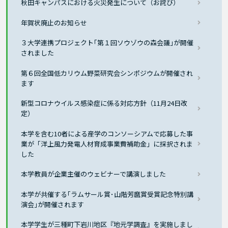
秋田キャンパスにおける火災発生について（お詫び）
年賀状廃止のお知らせ
３大学連携プロジェクト｢第１回ソウゾウの森会議｣が開催
されました
第６回全国低カリウム野菜研究会シンポジウムが開催され
ます
新型コロナウイルス感染症に係る対応方針（11月24日改
定）
本学を含む10者による産学のコンソーシアムで応募した事
業が「洋上風力発電人材育成事業費補助金」に採択されま
した
本学教員が企業主催のウェビナーで講演しました
本学が共催する｢ラムサール賞･山階芳麿賞受賞記念特別講
演会｣が開催されます
本学学生が三種町下岩川地区『地元学調査』を実施しまし