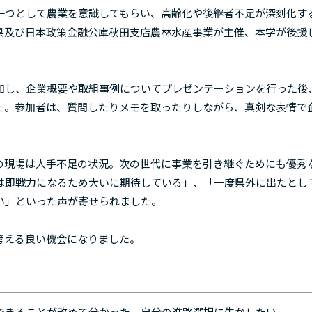
つとして農業を意識してもらい、高齢化や後継者不足が深刻化す
県及び日本政策金融公庫秋田支店農林水産事業が主催、本学が後援
し、企業概要や取組事例についてプレゼンテーションを行った後
た。参加者は、質問したりメモを取ったりしながら、真剣な表情で
現場は人手不足の状況。次の世代に事業を引き継ぐためにも優秀
は即戦力になるため大いに期待している」、「一度県外に出たとし
い」といった声が寄せられました。
考える良い機会になりました。
できることが改めて分かった。自分の進路選択に生かしたい。