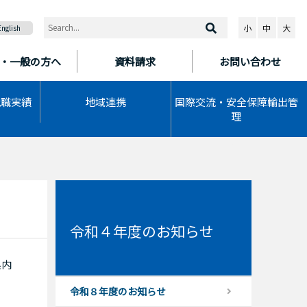
小
中
大
English
・一般の方へ
資料請求
お問い合わせ
就職実績
地域連携
国際交流・安全保障輸出管
理
令和４年度のお知らせ
県内
令和８年度のお知らせ