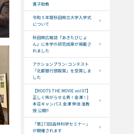
寛子助教
令和５年度秋田県立大学入学式
について
秋田県広報誌『あきたびじょ
ん』に本学の研究成果が掲載さ
れました
アクションプラン･コンテスト
「北都銀行頭取賞」を受賞しま
した
【ROOTS THE MOVIE vol 07】
正しく怖がらせる男！金澤！|
本荘キャンパス 金澤 伸浩 准教
授 公開!!
「第173回森林科学セミナー」
が開催されます