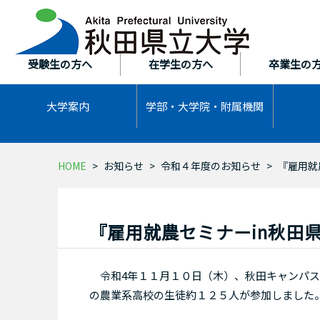
本
文
へ
ス
受験生の方へ
在学生の方へ
卒業生の
キ
ッ
大学案内
学部・大学院・
附属機関
プ
HOME
お知らせ
令和４年度のお知らせ
『雇用就
『雇用就農セミナーin秋田
令和4年１１月１０日（木）、秋田キャンパス
の農業系高校の生徒約１２５人が参加しました