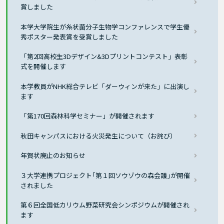
賞しました
本学大学院生が糸状菌分子生物学コンファレンスで学生優
秀ポスター発表賞を受賞しました
「第2回高校生3Dデザイン&3Dプリントコンテスト」表彰
式を開催します
本学教員がNHK総合テレビ「ダーウィンが来た」に出演し
ます
「第170回森林科学セミナー」が開催されます
秋田キャンパスにおける火災発生について（お詫び）
年賀状廃止のお知らせ
３大学連携プロジェクト｢第１回ソウゾウの森会議｣が開催
されました
第６回全国低カリウム野菜研究会シンポジウムが開催され
ます