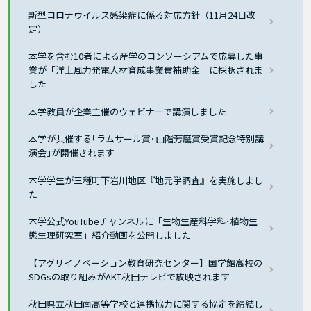
新型コロナウイルス感染症に係る対応方針（11月24日改
定）
本学を含む10者による産学のコンソーシアムで応募した事
業が「洋上風力発電人材育成事業費補助金」に採択されま
した
本学教員が企業主催のウェビナーで講演しました
本学が共催する｢ラムサール賞･山階芳麿賞受賞記念特別講
演会｣が開催されます
本学学生が三種町下岩川地区『地元学調査』を実施しまし
た
本学公式YouTubeチャンネルに「生物生産科学科･植物生
態生理研究室」紹介動画を公開しました
【アグリイノベーション教育研究センター】国学館高校の
SDGsの取り組みがAKT秋田テレビで放映されます
秋田県立秋田南高等学校と連携協力に関する協定を締結し