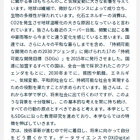
に繋がる事はもちろんのこと気候変動に大きな影響を与えて
います。地球は繊細で、微妙なバランスによって成り立ち、
生物の多様性が保たれています。化石エネルギーの消費は、
CO2を発生させ地球温暖化の大きな原因となっていると言わ
れています。皆さんも最近のスーパー台風、頻繁に起こる集
中豪雨等から今までと違う変化を感じていると思います。国
連では、さらに人々の平和な暮らしまでを含め、「持続可能
な開発のための2030アジェンダ」に掲げられた17の「持続
可能な開発目標（SDGs）」を2015年に発行させました。国
連に加盟するすべての国は、全会一致で採択されたこのアジ
ェンダをもとに、2030年までに、貧困や飢餓、エネルギ
ー、気候変動、平和的社会など、持続可能な社会を実現する
ための役割を果たすことが求められています。皆さんは、こ
れから本学で学び、将来社会に出て行くわけですが、このよ
うな背景を十分理解し、この基本的な考えを常に持ち続け、
すべての行動の原点とすべきであると考えます。本学として
もSDGsに沿った教育研究を進めており、本学ならではの特
徴を伸ばしていきます。
次は、技術革新が進む中で何に着目し、将来に向かって自分
をどう磨くかです。データサイエンスやDX(Digital