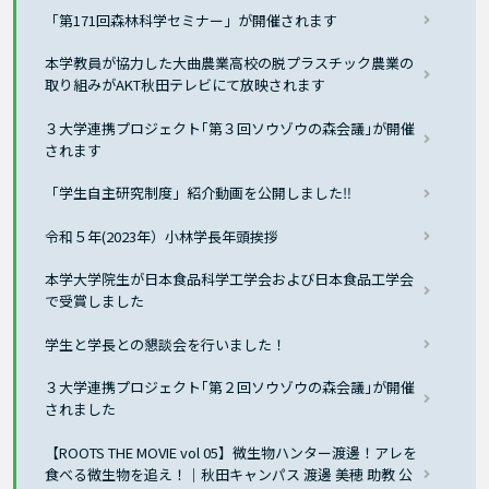
「第171回森林科学セミナー」が開催されます
本学教員が協力した大曲農業高校の脱プラスチック農業の
取り組みがAKT秋田テレビにて放映されます
３大学連携プロジェクト｢第３回ソウゾウの森会議｣が開催
されます
「学生自主研究制度」紹介動画を公開しました‼
令和５年(2023年）小林学長年頭挨拶
本学大学院生が⽇本⾷品科学⼯学会および⽇本⾷品⼯学会
で受賞しました
学生と学長との懇談会を行いました！
３大学連携プロジェクト｢第２回ソウゾウの森会議｣が開催
されました
【ROOTS THE MOVIE vol 05】微生物ハンター渡邊！アレを
食べる微生物を追え！｜秋田キャンパス 渡邊 美穂 助教 公