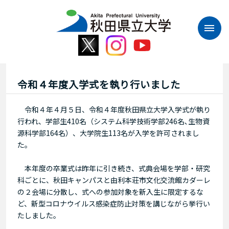
本
文
へ
ス
キ
ッ
プ
令和４年度入学式を執り行いました
令和４年４月５日、令和４年度秋田県立大学入学式が執り
行われ、学部生410名（システム科学技術学部246名､生物資
源科学部164名）、大学院生113名が入学を許可されまし
た。
本年度の卒業式は昨年に引き続き、式典会場を学部・研究
科ごとに、秋田キャンパスと由利本荘市文化交流館カダーレ
の２会場に分散し、式への参加対象を新入生に限定するな
ど、新型コロナウイルス感染症防止対策を講じながら挙行い
たしました。