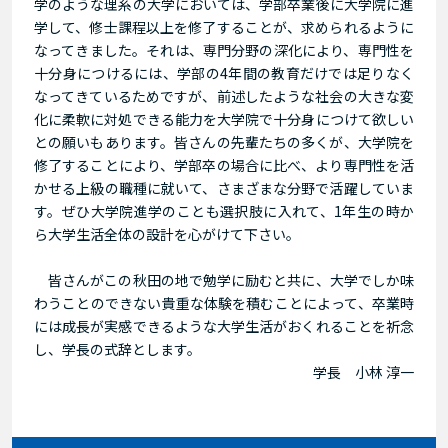
学のような理系の大学においては、学部卒業後に大学院に進
学して、修士課程以上を修了することが、求められるように
なってきました。それは、専門分野の深化により、専門性を
十分身につけるには、学部の4年間の教育だけでは足りなく
なってきているためですが、前述したような社会の大きな変
化に柔軟に対処できる能力を大学院で十分身につけて欲しい
との願いもあります。皆さんの先輩たちの多くが、大学院を
修了することにより、学部卒の場合に比べ、より専門性を活
かせる上級の職種に就いて、さまざまな分野で活躍していま
す。ぜひ大学院進学のことも選択肢に入れて、1年生の時か
ら大学生活全体の設計を心がけて下さい。
皆さんがこの秋田の地で勉学に励むと共に、大学でしか味
わうことのできない貴重な体験を積むことによって、卒業時
には成長が実感できるような大学生活がおくれることを祈念
し、学長の式辞とします。
学長 小林 淳一