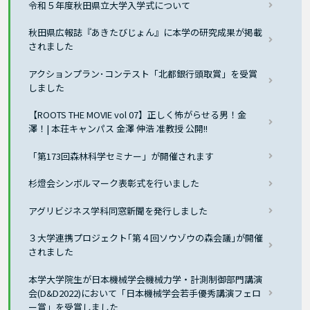
令和５年度秋田県立大学入学式について
秋田県広報誌『あきたびじょん』に本学の研究成果が掲載
されました
アクションプラン･コンテスト「北都銀行頭取賞」を受賞
しました
【ROOTS THE MOVIE vol 07】正しく怖がらせる男！金
澤！| 本荘キャンパス 金澤 伸浩 准教授 公開!!
「第173回森林科学セミナー」が開催されます
杉燈会シンボルマーク表彰式を行いました
アグリビジネス学科同窓新聞を発行しました
３大学連携プロジェクト｢第４回ソウゾウの森会議｣が開催
されました
本学大学院生が日本機械学会機械力学・計測制御部門講演
会(D&D2022)において「日本機械学会若手優秀講演フェロ
ー賞」を受賞しました