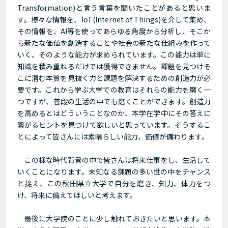
Transformation)と言う言葉を聞いたことがあると思いま
す。様々な情報を、IoT(Internet of Things)を介して集め、
その情報を、AI等を使ってあらゆる角度から分析し、そこか
ら新たな価値を創造することや社会の新たな仕組みを作って
いく、そのような能力が求められています。この能力は単に
知識を積み重ねるだけでは獲得できません。課題を見つけそ
こに潜む本質を見抜く力と課題を解決するための創造力が必
要です。これから学ぶ大学での教育はそれらの能力を磨く一
つですが、普段の生活の中でも磨くことができます。創造力
を高めるとはどういうことなのか、本学在学中にその答えに
繋がるヒントを見つけて欲しいと思っています。そうするこ
とによって皆さんには素晴らしい能力、価値が備わります。
この様な時代背景の中で皆さんは将来仕事をし、生活して
いくことになります。未知なる課題の多い世の中をチャンス
と捉え、この秋田県立大学で自分を磨き、知力、体力をつ
け、将来に備えてほしいと考えます。
最後に大学院のことに少し触れておきたいと思います。本