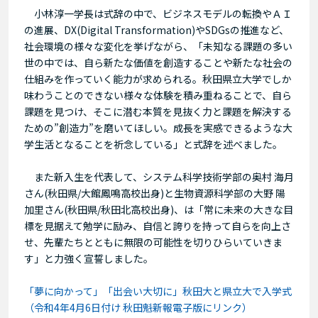
小林淳一学長は式辞の中で、ビジネスモデルの転換やＡＩ
の進展、DX(Digital Transformation)やSDGsの推進など、
社会環境の様々な変化を挙げながら、「未知なる課題の多い
世の中では、自ら新たな価値を創造することや新たな社会の
仕組みを作っていく能力が求められる。秋田県立大学でしか
味わうことのできない様々な体験を積み重ねることで、自ら
課題を見つけ、そこに潜む本質を見抜く力と課題を解決する
ための”創造力”を磨いてほしい。成長を実感できるような大
学生活となることを祈念している」と式辞を述べました。
また新入生を代表して、システム科学技術学部の奥村 海月
さん(秋田県/大館鳳鳴高校出身)と生物資源科学部の大野 陽
加里さん(秋田県/秋田北高校出身)、は「常に未来の大きな目
標を見据えて勉学に励み、自信と誇りを持って自らを向上さ
せ、先輩たちとともに無限の可能性を切りひらいていきま
す」と力強く宣誓しました。
「夢に向かって」「出会い大切に」秋田大と県立大で入学式
（令和4年4月6日付け 秋田魁新報電子版にリンク）