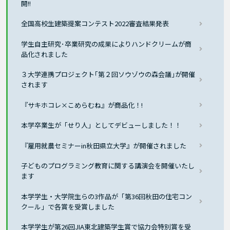
開!!
全国高校生建築提案コンテスト2022審査結果発表
学生自主研究･卒業研究の成果によりハンドクリームが商
品化されました
３大学連携プロジェクト｢第２回ソウゾウの森会議｣が開催
されます
『サキホコレ×こめらむね』が商品化！!
本学卒業生が「せり人」としてデビューしました！！
『雇用就農セミナーin秋田県立大学』が開催されました
子どものプログラミング教育に関する講演会を開催いたし
ます
本学学生・大学院生らの3作品が「第36回秋田の住宅コン
クール」で各賞を受賞しました
本学学生が第26回JIA東北建築学生賞で協力会特別賞を受