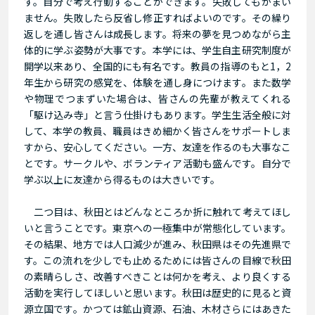
す。自分で考え行動することができます。失敗してもかまい
ません。失敗したら反省し修正すればよいのです。その繰り
返しを通し皆さんは成長します。将来の夢を見つめながら主
体的に学ぶ姿勢が大事です。本学には、学生自主研究制度が
開学以来あり、全国的にも有名です。教員の指導のもと1，2
年生から研究の感覚を、体験を通し身につけます。また数学
や物理でつまずいた場合は、皆さんの先輩が教えてくれる
「駆け込み寺」と言う仕掛けもあります。学生生活全般に対
して、本学の教員、職員はきめ細かく皆さんをサポートしま
すから、安心してください。一方、友達を作るのも大事なこ
とです。サークルや、ボランティア活動も盛んです。自分で
学ぶ以上に友達から得るものは大きいです。
二つ目は、秋田とはどんなところか折に触れて考えてほし
いと言うことです。東京への一極集中が常態化しています。
その結果、地方では人口減少が進み、秋田県はその先進県で
す。この流れを少しでも止めるためには皆さんの目線で秋田
の素晴らしさ、改善すべきことは何かを考え、より良くする
活動を実行してほしいと思います。秋田は歴史的に見ると資
源立国です。かつては鉱山資源、石油、木材さらにはあきた