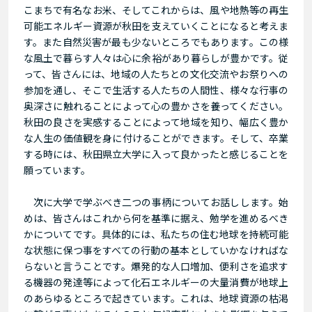
こまちで有名なお米、そしてこれからは、風や地熱等の再生
可能エネルギー資源が秋田を支えていくことになると考えま
す。また自然災害が最も少ないところでもあります。この様
な風土で暮らす人々は心に余裕があり暮らしが豊かです。従
って、皆さんには、地域の人たちとの文化交流やお祭りへの
参加を通し、そこで生活する人たちの人間性、様々な行事の
奥深さに触れることによって心の豊かさを養ってください。
秋田の良さを実感することによって地域を知り、幅広く豊か
な人生の価値観を身に付けることができます。そして、卒業
する時には、秋田県立大学に入って良かったと感じることを
願っています。
次に大学で学ぶべき二つの事柄についてお話しします。始
めは、皆さんはこれから何を基準に据え、勉学を進めるべき
かについてです。具体的には、私たちの住む地球を持続可能
な状態に保つ事をすべての行動の基本としていかなければな
らないと言うことです。爆発的な人口増加、便利さを追求す
る機器の発達等によって化石エネルギーの大量消費が地球上
のあらゆるところで起きています。これは、地球資源の枯渇