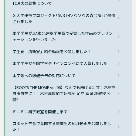
代理店の募集について
３大学連携プロジェクト｢第３回ソウゾウの森会議｣が開催
されました
本学学生がJIA東北建築学生賞で受賞した作品のプレゼン
テーションを行いました
学生寮「清新寮」紹介動画を公開しました‼
本学学生が全国学生デザインコンペにて入賞しました
本学等への爆破予告の対応について
【ROOTS THE MOVIE vol 06】なんでも曲げる足立！木材を
自由自在に！｜木材高度加工研究所 足立 幸司 准教授 公
開!!
ミニミニ科学教室を開催します
ロボット牛舎で奮闘する卒業生の紹介動画を公開しまし
た‼