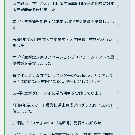
本学教員・学生が本荘由利産学振興財団からの助成に対す
る成果発表を行いました
本学学生が情報処理学会東北支部学生奨励賞を受賞しまし
た
令和4年度秋田県立大学卒業式・大学院修了式を執り行い
ました
本学学生が空き家リノベーションデザインコンテストで最
優秀賞を受賞しました
電動化システム共同研究センターのYouTubeチャンネルで
あきつば(地域人財開発部)の活動を紹介しています
大学院生がグローバルに学術研究を実践しています
令和4年度スマート農業指導士育成プログラム修了式を開
催しました
広報誌『イスナ』Vol.30（最新号）発行のお知らせ
アグリイノベーション教育研究センター 研究･管理棟開所