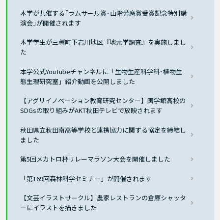
本学が共催する｢ラムサール賞･山階芳麿賞受賞記念特別講
演会｣が開催されます
本学学生が三種町下岩川地区『地元学調査』を実施しまし
た
本学公式YouTubeチャンネルに「生物生産科学科･植物生
態生理研究室」紹介動画を公開しました
【アグリイノベーション教育研究センター】国学館高校の
SDGsの取り組みがAKT秋田テレビで放映されます
秋田県立秋田南高等学校と連携協力に関する協定を締結し
ました
第5回メカトロ杯リレーマラソン大会を開催しました
「第169回森林科学セミナー」が開催されます
【文芸イラストサークル】農家レストランの倉庫シャッタ
ーにイラストを描きました