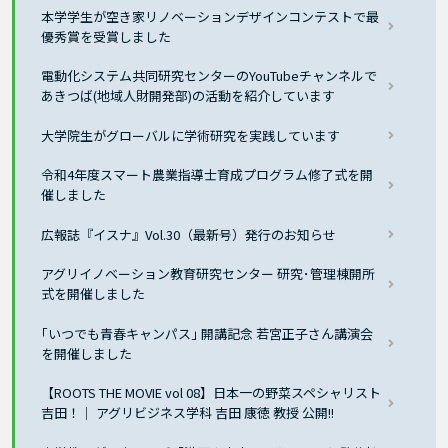
本学学生が空き家リノベーションデザインコンテストで最
優秀賞を受賞しました
電動化システム共同研究センターのYouTubeチャンネルで
あきつば(地域人財開発部)の活動を紹介しています
大学院生がグローバルに学術研究を実践しています
令和4年度スマート農業指導士育成プログラム修了式を開
催しました
広報誌『イスナ』Vol.30（最新号）発行のお知らせ
アグリイノベーション教育研究センター 研究･管理棟開所
式を開催しました
｢いつでも青春キャンパス｣ 開講記念 若宮正子さん講演会
を開催しました
【ROOTS THE MOVIE vol 08】日本一の野菜スペシャリスト
吉田！｜ アグリビジネス学科 吉田 康徳 教授 公開!!