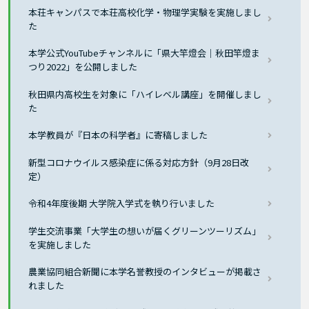
本荘キャンパスで本荘高校化学・物理学実験を実施しまし
た
本学公式YouTubeチャンネルに「県大竿燈会｜秋田竿燈ま
つり2022」を公開しました
秋田県内高校生を対象に「ハイレベル講座」を開催しまし
た
本学教員が『日本の科学者』に寄稿しました
新型コロナウイルス感染症に係る対応方針（9月28日改
定）
令和4年度後期 大学院入学式を執り行いました
学生交流事業「大学生の想いが届くグリーンツーリズム」
を実施しました
農業協同組合新聞に本学名誉教授のインタビューが掲載さ
れました