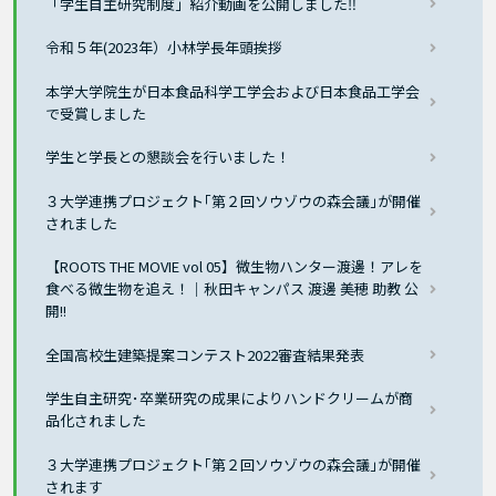
「学生自主研究制度」紹介動画を公開しました‼
令和５年(2023年）小林学長年頭挨拶
本学大学院生が⽇本⾷品科学⼯学会および⽇本⾷品⼯学会
で受賞しました
学生と学長との懇談会を行いました！
３大学連携プロジェクト｢第２回ソウゾウの森会議｣が開催
されました
【ROOTS THE MOVIE vol 05】微生物ハンター渡邊！アレを
食べる微生物を追え！｜秋田キャンパス 渡邊 美穂 助教 公
開!!
全国高校生建築提案コンテスト2022審査結果発表
学生自主研究･卒業研究の成果によりハンドクリームが商
品化されました
３大学連携プロジェクト｢第２回ソウゾウの森会議｣が開催
されます