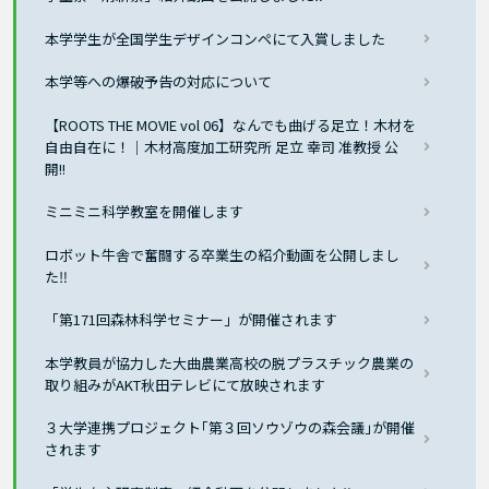
本学学生が全国学生デザインコンペにて入賞しました
本学等への爆破予告の対応について
【ROOTS THE MOVIE vol 06】なんでも曲げる足立！木材を
自由自在に！｜木材高度加工研究所 足立 幸司 准教授 公
開!!
ミニミニ科学教室を開催します
ロボット牛舎で奮闘する卒業生の紹介動画を公開しまし
た‼
「第171回森林科学セミナー」が開催されます
本学教員が協力した大曲農業高校の脱プラスチック農業の
取り組みがAKT秋田テレビにて放映されます
３大学連携プロジェクト｢第３回ソウゾウの森会議｣が開催
されます