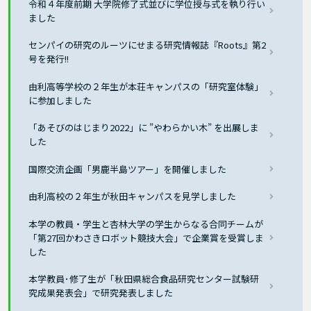
令和４年度前期 大学院修了式並びに学位授与式を執り行い
ました
センパイの研究のルーツにせまる研究情報誌『Roots』第2
号を発行!!
由利高等学校の２年生が本荘キャンパスの「研究室体験」
に参加しました
「あそびのはじまり2022」に ”やわらかい木” を出展しま
した
国際交流企画「男鹿半島ツアー」を開催しました
由利高校の２年生が秋田キャンパスを見学しました
本学の教員・学生と杏林大学の学生からなる合同チームが
「第27回かわさきロボット競技大会」で企業賞を受賞しま
した
本学教員･修了生が「秋田県総合食品研究センター試験研
究成果発表会」で研究発表しました