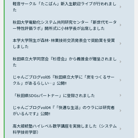
軽音サークル「たこばん」新入生歓迎ライブが行われまし
た
秋田大学電動化システム共同研究センター「新世代モータ
ー特性評価ラボ」開所式に小林学長が出席しました
本学大学院生が森林･林業技術交流発表会で奨励賞を受賞
しました
秋田県立大学同窓会『杉燈会』から義援金が贈呈されまし
た
じゃんごブログvol05『秋田県立大学に「炭をつくるサー
クル」があるらしい…』公開!!
「秋田県SDGsパートナー」に登録されました
じゃんごブログvol04『「快適な生活」のウラには研究者
がいるんです』公開!!
高大接続塾ハイレベル数学講座を実施しました（システム
科学技術学部）