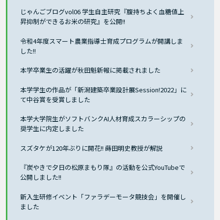
じゃんごブログvol06 学生自主研究『腹持ちよく血糖値上
昇抑制ができるお米の研究』を公開!!
令和4年度スマート農業指導士育成プログラムが開講しま
した!!
本学卒業生の活躍が秋田魁新報に掲載されました
本学学生の作品が「新潟建築卒業設計展Session!2022」に
て中谷賞を受賞しました
本学大学院生がソフトバンクAI人材育成スカラーシップの
奨学生に内定しました
スズタケが120年ぶりに開花!! 蒔田明史教授が解説
『炭やきで夕日の松原まもり隊』の活動を公式YouTubeで
公開しました!!
新入生研修イベント「ファラデーモータ競技会」を開催し
ました