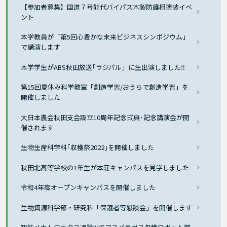
【参加者募集】国道７号能代バイパス木製防護柵塗装イベ
ント
本学教員が「第5回心豊かな未来ビジネスシンポジウム」
で講演します
本学学生がABS秋田放送｢ラジパル」に生出演しました‼
第15回夏休み科学教室「創造学習/おうちで創造学習」を
開催しました
大日本農会秋田支会設立10周年記念式典･記念講演会が開
催されます
生物生産科学科｢収穫祭2022｣を開催しました
秋田北高等学校の1年生が本荘キャンパスを見学しました
令和4年度オープンキャンパスを開催しました
生物資源科学部・研究科「保護者等懇談会」を開催します