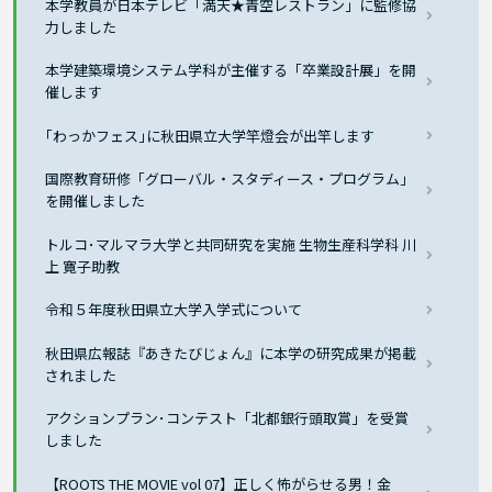
本学教員が日本テレビ「満天★青空レストラン」に監修協
力しました
本学建築環境システム学科が主催する「卒業設計展」を開
催します
｢わっかフェス｣に秋田県立大学竿燈会が出竿します
国際教育研修「グローバル・スタディース・プログラム」
を開催しました
トルコ･マルマラ大学と共同研究を実施 生物生産科学科 川
上 寛子助教
令和５年度秋田県立大学入学式について
秋田県広報誌『あきたびじょん』に本学の研究成果が掲載
されました
アクションプラン･コンテスト「北都銀行頭取賞」を受賞
しました
【ROOTS THE MOVIE vol 07】正しく怖がらせる男！金