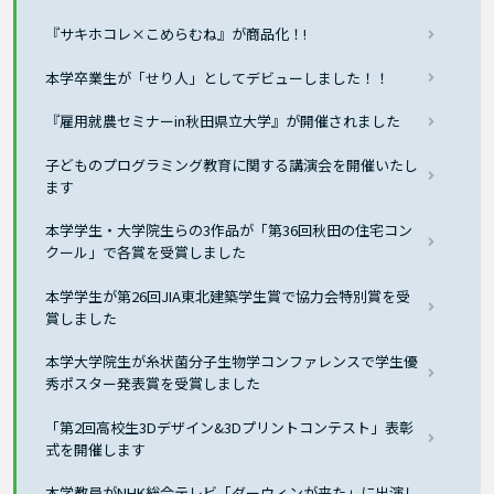
『サキホコレ×こめらむね』が商品化！!
本学卒業生が「せり人」としてデビューしました！！
『雇用就農セミナーin秋田県立大学』が開催されました
子どものプログラミング教育に関する講演会を開催いたし
ます
本学学生・大学院生らの3作品が「第36回秋田の住宅コン
クール」で各賞を受賞しました
本学学生が第26回JIA東北建築学生賞で協力会特別賞を受
賞しました
本学大学院生が糸状菌分子生物学コンファレンスで学生優
秀ポスター発表賞を受賞しました
「第2回高校生3Dデザイン&3Dプリントコンテスト」表彰
式を開催します
本学教員がNHK総合テレビ「ダーウィンが来た」に出演し