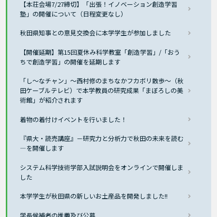
【本荘会場7/27締切】「出張！イノベーション創造学習
塾」の開催について（日程変更なし）
秋田県知事との意見交換会に本学学生が参加しました
【開催延期】第15回夏休み科学教室「創造学習」/「おう
ちで創造学習」の開催を延期します
「し〜なチャン」～西村修のまちなかフカボリ散歩～（秋
田ケーブルテレビ）で本学教員の研究成果「まぼろしの美
術館」が紹介されます
着物の着付けイベントを行いました！
『県大・読売講座』－研究力と分析力で秋田の未来を読む
―を開催します
システム科学技術学部入試説明会をオンラインで開催しま
した
本学学生が秋田県の新しいお土産品を開発しました!!
学長候補者の推薦及び公募