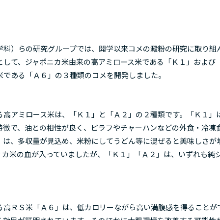
科）らの研究グループでは、開学以来コメの澱粉の研究に取り組
として、ジャポニカ米由来の高アミロース米である「Ｋ１」および
米である「Ａ６」の３種類のコメを開発しました。
高アミロース米は、「Ｋ１」と「Ａ２」の２種類です。「Ｋ１」
特徴で、油との相性が良く、ピラフやチャーハンなどの外食・冷凍
」は、多収量が見込め、米粉にしてうどん等に混ぜると美味しさが
ィカ米の血が入っていましたが、「Ｋ１」「Ａ２」は、いずれも純
高ＲＳ米「Ａ６」は、低カロリーながら高い満腹感を得ることが