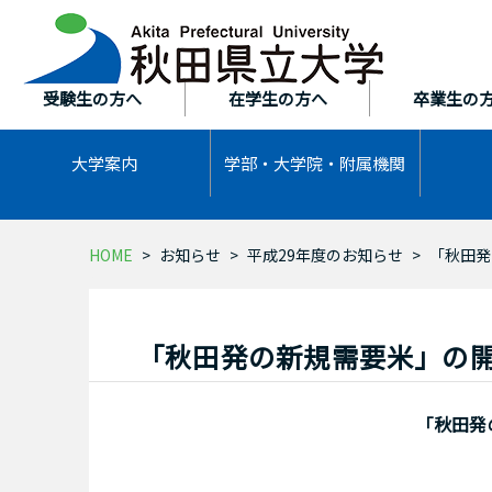
本
文
へ
ス
受験生の方へ
在学生の方へ
卒業生の
キ
ッ
大学案内
学部・大学院・
附属機関
プ
HOME
お知らせ
平成29年度のお知らせ
「秋田発
「秋田発の新規需要米」の
「秋田発