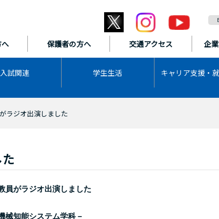
方へ
保護者の方へ
交通アクセス
企業
入試関連
学生生活
キャリア支援・
がラジオ出演しました
した
教員がラジオ出演しました
機械知能システム学科－