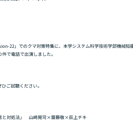
ession-22」でのクマ対策特集に、本学システム科学技術学部機械知
の件で電話で出演しました。
ぜひご試聴ください。
態と対処法」 山﨑晃司×齋藤敬×荻上チキ