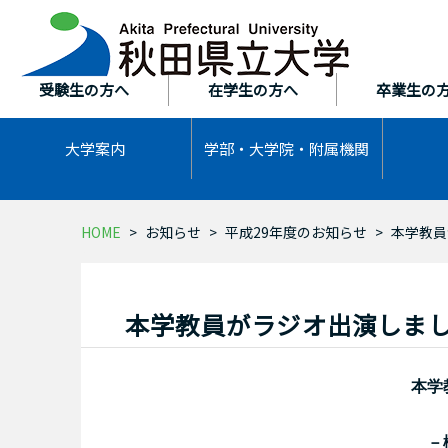
本
文
へ
ス
受験生の方へ
在学生の方へ
卒業生の
キ
ッ
大学案内
学部・大学院・
附属機関
プ
HOME
お知らせ
平成29年度のお知らせ
本学教員
本学教員がラジオ出演しま
本学
－