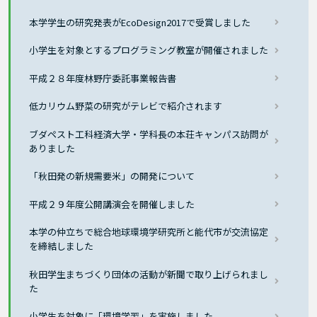
本学学生の研究発表がEcoDesign2017で受賞しました
小学生を対象とするプログラミング教室が開催されました
平成２８年度林野庁委託事業報告書
低カリウム野菜の研究がテレビで紹介されます
ブダペスト工科経済大学・学科長の本荘キャンパス訪問が
ありました
「秋田発の新規需要米」の開発について
平成２９年度公開講演会を開催しました
本学の仲立ちで総合地球環境学研究所と能代市が交流協定
を締結しました
秋田学生まちづくり団体の活動が新聞で取り上げられまし
た
小学生を対象に「環境学習」を実施しました