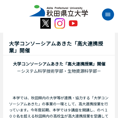
本
文
へ
ス
キ
ッ
プ
大学コンソーシアムあきた「高大連携授
業」開催
大学コンソーシアムあきた「高大連携授業」開催
－システム科学技術学部・生物資源科学部－
本学では、秋田県内の大学等が連携・協力する「大学コン
ソーシアムあきた」の事業の一環として、高大連携授業を行
っています。今年度前期、本学では９講座を開講し、のべ１
００名を超える秋田県内の高校生が高大連携授業を受講して