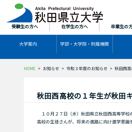
本
文
へ
ス
受験生の方へ
在学生の方へ
卒業生の
キ
ッ
大学案内
学部・大学院・
附属機関
プ
HOME
お知らせ
令和３年度のお知らせ
秋田西高
秋田西高校の１年生が秋田
１０月２７日（水）秋田県立秋田西高等学校の
高校の生徒さんが、将来の進路に向け進学意識