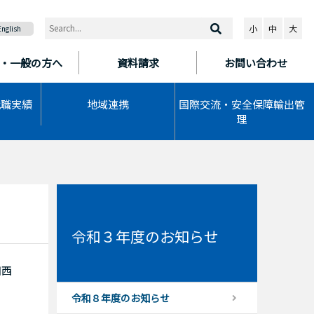
小
中
大
English
・一般の方へ
資料請求
お問い合わせ
就職実績
地域連携
国際交流・安全保障輸出管
理
令和３年度のお知らせ
田西
令和８年度のお知らせ