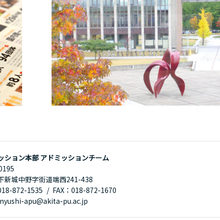
ッション本部 アドミッションチーム
0195
下新城中野字街道端西241-438
8-872-1535
FAX：018-872-1670
yushi-apu@akita-pu.ac.jp