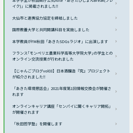
本学学生が秋田県庁公式note「あきたびじょんBreak(ブレ
イク)」に掲載されました‼
大仙市と連携協力協定を締結しました
国際教養大学と共同開講科目を実施しました
本学教員がFM秋田「あきたSDGsラジオ」に出演します
フランス｢モンペリエ農業科学高等大学院大学｣の学生との
オンライン交流授業が行われました
【じゃんごブログvol03】日本酒醸造『究』プロジェクト
が紹介されました‼
「あきた環境懇話会」2021年度第1回情報交換会が開催さ
れます
オンラインキャリア講座「センパイに聞くキャリア開拓」
が開催されます
「秋田哲学塾」を開催します