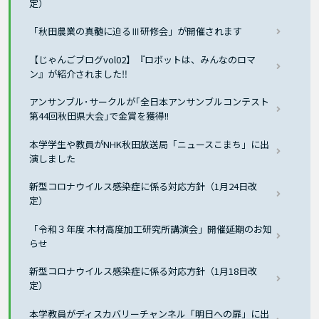
定）
「秋田農業の真髄に迫るⅢ研修会」が開催されます
【じゃんごブログvol02】『ロボットは、みんなのロマ
ン』が紹介されました‼
アンサンブル･サークルが｢全日本アンサンブルコンテスト
第44回秋田県大会｣で金賞を獲得!!
本学学生や教員がNHK秋田放送局「ニュースこまち」に出
演しました
新型コロナウイルス感染症に係る対応方針（1月24日改
定）
「令和３年度 木材高度加工研究所講演会」開催延期のお知
らせ
新型コロナウイルス感染症に係る対応方針（1月18日改
定）
本学教員がディスカバリーチャンネル「明日への扉」に出