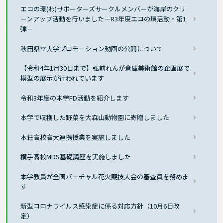
エコの環(わ)サポーターズサークルメンバーが海岸のクリ
ーンアップ活動を行いました－R3年度エコの環活動・第1
弾－
秋田県立大学プロモーション動画の公開について
【令和4年1月30日まで】弘前れんが倉庫美術館の企画展で
模型の展示が行われています
令和3年度の本学FD活動を紹介します
本学で収穫した野菜を大森山動物園に寄贈しました
本荘高校高大連携授業を実施しました
横手高校MDS基礎講座を実施しました
本学教員が全国バーチャル花火競技大会の審査員を務めま
す
新型コロナウイルス感染症に係る対応方針（10月6日改
定）