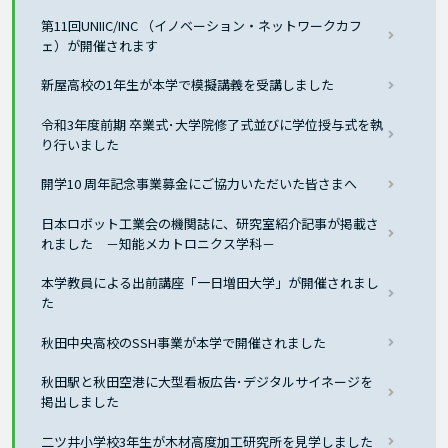
第11回UNIIC/INC （イノベーション・ネットワークカフ
ェ）が開催されます
新屋高校の1年生が本学で模擬講義を受講しました
令和3年度前期 卒業式･大学院修了式並びに学位授与式を執
り行いました
開学10 周年記念事業募金にご協力いただいた皆さまへ
日本ロボット工業会の機関誌に、研究室紹介記事が掲載さ
れました －知能メカトロニクス学科－
本学教員による出前講座「一日増田大学」が開催されまし
た
秋田中央高校のSSH事業が本学で開催されました
秋田駅と秋田空港に大型看板広告･デジタルサイネージを
掲出しました
二ツ井小学校3年生が木材高度加工研究所を見学しました