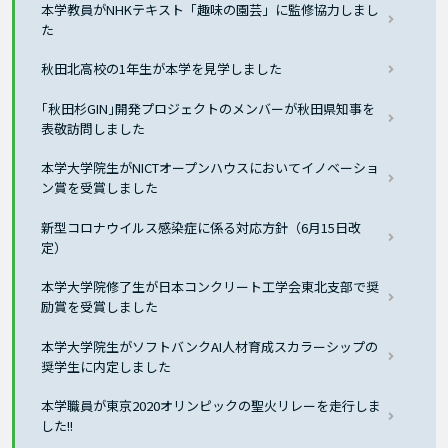
本学教員がNHKテキスト「趣味の園芸」に監修協力しまし
た
秋田北高校の1年生が本学を見学しました
｢秋田杉GIN｣開発プロジェクトのメンバーが秋田県知事を
表敬訪問しました
本学大学院生がNICTオープンハウスにおいてイノベーショ
ン賞を受賞しました
新型コロナウイルス感染症に係る対応方針（6月15日改
定）
本学大学院修了生が日本コンクリート工学会東北支部で奨
励賞を受賞しました
本学大学院生がソフトバンクAI人材育成スカラーシップの
奨学生に内定しました
本学職員が東京2020オリンピックの聖火リレーを走行しま
した!!