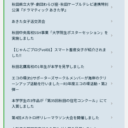
秋田県立大学･劇団わらび座･秋田ケーブルテレビ連携特別
公演『ドラマティック あきた学』
あきた女子活交流会
秋田中央高校SSH事業「大学院生ポスターセッション」を
実施しました
【じゃんごブログvol01】スマート畜産女子が紹介されま
した‼
秋田北鷹高校の1年生が本学を見学しました
エコの環(わ)サポーターズサークルメンバーが海岸のクリ
ーンアップ活動を行いました－R3年度エコの環活動・第2
弾－
本学学生の3作品が「第35回秋田の住宅コンクール」にて
入賞しました
第4回メカトロ杯リレーマラソン大会を開催しました