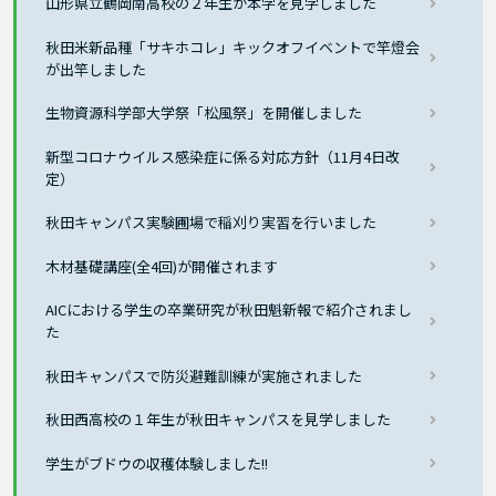
山形県立鶴岡南高校の２年生が本学を見学しました
秋田米新品種「サキホコレ」キックオフイベントで竿燈会
が出竿しました
生物資源科学部大学祭「松風祭」を開催しました
新型コロナウイルス感染症に係る対応方針（11月4日改
定）
秋田キャンパス実験圃場で稲刈り実習を行いました
木材基礎講座(全4回)が開催されます
AICにおける学生の卒業研究が秋田魁新報で紹介されまし
た
秋田キャンパスで防災避難訓練が実施されました
秋田西高校の１年生が秋田キャンパスを見学しました
学生がブドウの収穫体験しました!!