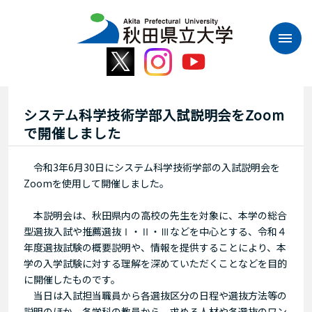
本
文
へ
ス
キ
ッ
プ
システム科学技術学部入試説明会をZoom
で開催しました
令和3年6月30日にシステム科学技術学部の入試説明会を
Zoomを使用して開催しました。
本説明会は、秋田県内の高校の先生を対象に、本学の総合
型選抜入試や推薦選抜Ⅰ・Ⅱ・Ⅲなどを中心とする、令和４
年度選抜試験の概要説明や、情報を提供することにより、本
学の入学試験に対する理解を深めていただくことなどを目的
に開催したものです。
当日は入試担当職員から各選抜区分の日程や選抜方法等の
説明のほか、各学科の教員から、求める人材や各選抜のワン