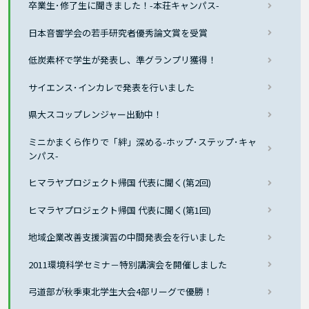
卒業生･修了生に聞きました！-本荘キャンパス-
日本音響学会の若手研究者優秀論文賞を受賞
低炭素杯で学生が発表し、準グランプリ獲得！
サイエンス･インカレで発表を行いました
県大スコップレンジャー出動中！
ミニかまくら作りで「絆」深める-ホップ･ステップ･キャ
ンパス-
ヒマラヤプロジェクト帰国 代表に聞く(第2回)
ヒマラヤプロジェクト帰国 代表に聞く(第1回)
地域企業改善支援演習の中間発表会を行いました
2011環境科学セミナ－特別講演会を開催しました
弓道部が秋季東北学生大会4部リーグで優勝！