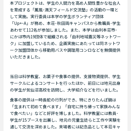
本プロジェクトは、学生の人間力を高め人間性豊かな社会人
を育成する「薫風･満天フィールド交流塾」の活動の一環と
して実施。実行委員は本学の学生ボランティア団体
「Up←A」が務め、本荘･秋田両キャンパスから教職員･学生
あわせて112名が参加しました。また、本学は由利本荘市･
にかほ市内19団体で組織される「由利地域震災等ネットワー
ク」に加盟しているため、企画実施にあたっては同ネットワ
ーク加盟団体から移動用バスや調理用コンロなどを無償提供
いただきました。
当日は科学教室、お菓子や食事の提供、支援物資提供、学生
サークルによるコンサートを行ったほか、前日には地元出身
の学生が気仙沼高校を訪問し、大学紹介などを行いました。
食事の提供は一時長蛇の行列ができ、特にきりたんぽ鍋は
「生まれて初めて食べます」「自宅に持ち帰って家族みんな
で食べたい」などと好評を博しました。科学教室には教員･
学生が15ブースを出展し、地元の児童生徒らと工作や実験を
通して交流を深めました。来場者には記念品として本荘キャ