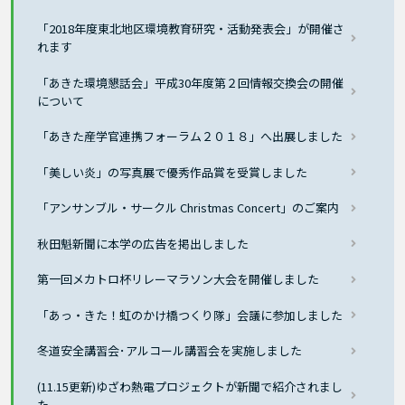
「2018年度東北地区環境教育研究・活動発表会」が開催さ
れます
「あきた環境懇話会」平成30年度第２回情報交換会の開催
について
「あきた産学官連携フォーラム２０１８」へ出展しました
「美しい炎」の写真展で優秀作品賞を受賞しました
「アンサンブル・サークル Christmas Concert」のご案内
秋田魁新聞に本学の広告を掲出しました
第一回メカトロ杯リレーマラソン大会を開催しました
「あっ・きた！虹のかけ橋つくり隊」会議に参加しました
冬道安全講習会･アルコール講習会を実施しました
(11.15更新)ゆざわ熱電プロジェクトが新聞で紹介されまし
た