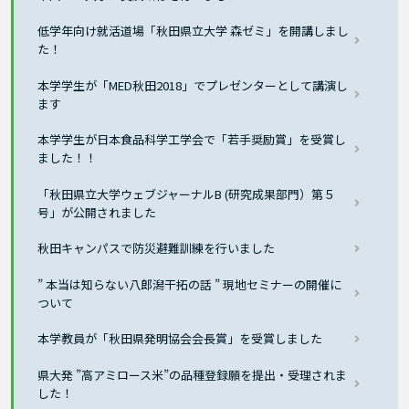
低学年向け就活道場「秋田県立大学 森ゼミ」を開講しまし
た！
本学学生が「MED秋田2018」でプレゼンターとして講演し
ます
本学学生が日本食品科学工学会で「若手奨励賞」を受賞し
ました！！
「秋田県立大学ウェブジャーナルB (研究成果部門）第５
号」が公開されました
秋田キャンパスで防災避難訓練を行いました
” 本当は知らない八郎潟干拓の話 ” 現地セミナーの開催に
ついて
本学教員が「秋田県発明協会会長賞」を受賞しました
県大発 ”高アミロース米”の品種登録願を提出・受理されま
した！