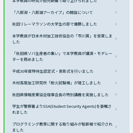
本学教員の研究が読売新聞で取り上げられました
「八郎潟・八郎湖アーカイブ」の開設について
秋田リレーマラソンの大学生の部で優勝しました
本学教員が日本木材加工技術協会の「市川賞」を受賞しま
した
「秋田県ソバ生産者の集い」で本学教員が講演・モデレー
ターを務めました
平成30年度特待生認定式・表彰式を行いました
木材高度加工研究所「耐火試験棟」が竣工しました
秋田県情報産業協会理事会長の特別講義を実施しました
学生が警察署よりSSA(Student Security Agents)を委嘱さ
れました
プログラミング教育に関する取り組みが魁新報で紹介され
ました