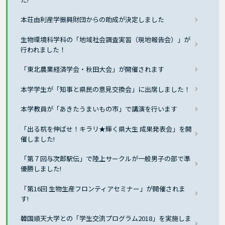
本荘由利産学振興財団からの助成が決定しました
生物環境科学科の「地域社会調査実習（現地報告会）」が
行われました！
「東北農業経済学会・秋田大会」が開催されます
本学学生が「知事と県民の意見交換会」に出席しました！
本学教員が「あきたうまいもの市」で講演を行います
「出る杭を伸ばせ！キラリ★輝く県大生 成果発表会」を開
催しました!
「第７回与次郎駅伝」で陸上サークルが一般男子の部で準
優勝しました!
「第16回 生物生産フロンティアセミナー」が開催されま
す!
韓国順天大学との「学生交流プログラム2018」を実施しま