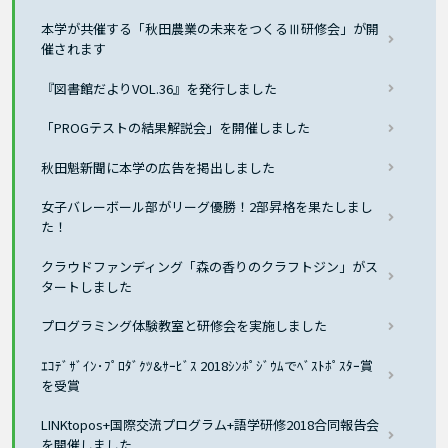
本学が共催する「秋田農業の未来をつくるⅢ研修会」が開
催されます
『図書館だよりVOL.36』を発行しました
「PROGテストの結果解説会」を開催しました
秋田魁新聞に本学の広告を掲出しました
女子バレーボール部がリーグ優勝！2部昇格を果たしまし
た！
クラウドファンディング「森の香りのクラフトジン」がス
タートしました
プログラミング体験教室と研修会を実施しました
ｴｺﾃﾞｻﾞｲﾝ･ﾌﾟﾛﾀﾞｸﾂ&ｻｰﾋﾞｽ 2018ｼﾝﾎﾟｼﾞｳﾑでﾍﾞｽﾄﾎﾟｽﾀｰ賞
を受賞
LINKtopos+国際交流プログラム+語学研修2018合同報告会
を開催しました