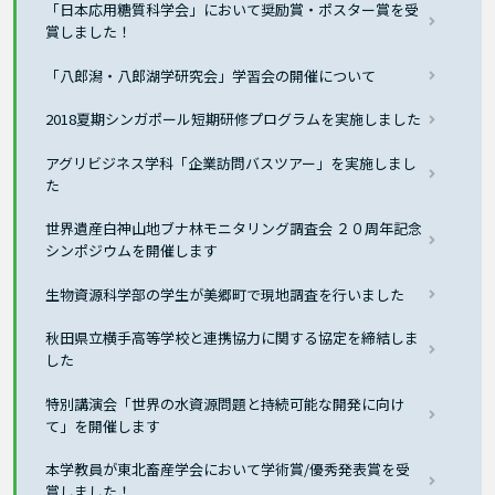
「日本応用糖質科学会」において奨励賞・ポスター賞を受
賞しました！
「八郎潟・八郎湖学研究会」学習会の開催について
2018夏期シンガポール短期研修プログラムを実施しました
アグリビジネス学科「企業訪問バスツアー」を実施しまし
た
世界遺産白神山地ブナ林モニタリング調査会 ２０周年記念
シンポジウムを開催します
生物資源科学部の学生が美郷町で現地調査を行いました
秋田県立横手高等学校と連携協力に関する協定を締結しま
した
特別講演会「世界の水資源問題と持続可能な開発に向け
て」を開催します
本学教員が東北畜産学会において学術賞/優秀発表賞を受
賞しました！