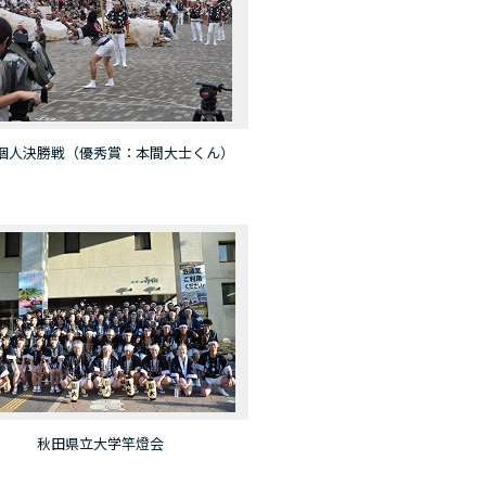
個人決勝戦（優秀賞：本間大士くん）
秋田県立大学竿燈会