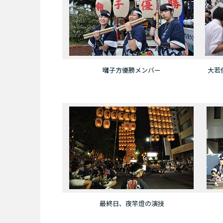
囃子方優勝メンバー
大若
最終日、夜竿燈の演技