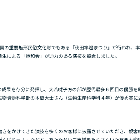
、国の重要無形民俗文化財でもある『秋田竿燈まつり』が行われ、
業生による「燈和会」が迫力のある演技を披露しました。
成果を存分に発揮し、大若囃子方の部が歴代最多６回目の優勝を
生物資源科学部の本間大士さん（生物生産科学科４年）が優秀賞に
きをかけてきた演技を多くのお客様に披露させていただき、観客
がんばれー！」などと、あたたかいご声援をたくさんいただき大変