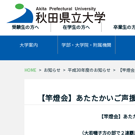
本
文
へ
ス
受験生の方へ
在学生の方へ
卒業生の
キ
ッ
大学案内
学部・大学院・
附属機関
プ
HOME
お知らせ
平成30年度のお知らせ
【竿燈会
【竿燈会】あたたかいご声援
【竿燈会】あた
（大若囃子方の部で２連覇