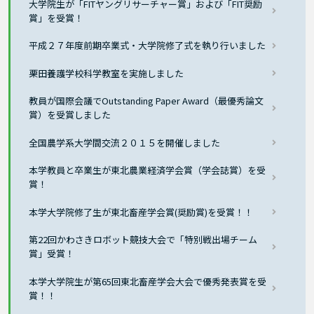
大学院生が「FITヤングリサーチャー賞」および「FIT奨励
賞」を受賞！
平成２７年度前期卒業式・大学院修了式を執り行いました
栗田養護学校科学教室を実施しました
教員が国際会議でOutstanding Paper Award（最優秀論文
賞）を受賞しました
全国農学系大学間交流２０１５を開催しました
本学教員と卒業生が東北農業経済学会賞（学会誌賞）を受
賞！
本学大学院修了生が東北畜産学会賞(奨励賞)を受賞！！
第22回かわさきロボット競技大会で「特別戦出場チーム
賞」受賞！
本学大学院生が第65回東北畜産学会大会で優秀発表賞を受
賞！！