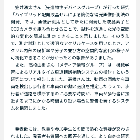
笠井湧太さん（先進物性デバイスグループ）が行った研究
「ハイブリッド配向液晶セルによる簡便な偏光画像計測法の
開発」では、画像計測用として新たに開発した液晶素子と
CCDカメラを組み合わせることで、試料を透過した光の空間
的な変化を簡単に測定できることを示しました。そのうえ
で、測定試料として透明なアクリルケースを用いたとき、ア
クリル内部の屈折率や分子の並び方の空間的な変化の様子が
可視化できることが分かったとの報告がありました。
また、高橋由樹さん（メディア情報グループ）は「機械学
習によるリアルタイム車道横断補助システムの検討」という
研究について報告しました。高橋さんは、動画の画像から車
両を検出し歩行者と車両の距離と速度を推定したうえで、歩
行者が道路を横断するのに必要な時間が、車両が歩行者に接
近するまでにかかる時間より短い場合に警告を発するシステ
ムを構築しました。
発表後には、教員や参加学生との間で熱心な質疑が交わさ
れました。発表者も質問への回答を通して、より自身の研究