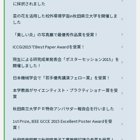
に採択されました
菜の花を活用した校外環境学習in秋田県立大学を開催しま
した
「美しい炎」の写真展で最優秀作品賞を受賞！
ICCGI2015でBest Paper Awardを受賞！
院生による研究成果発表会「ポスターセッション2015」を
開催しました！
日本機械学会で「若手優秀講演フェロー賞」を受賞！
本学教員がサイエンティスト・プラクティショナー賞を受
賞
秋田県立大学ＰＲ特命アンバサダー報告会を行いました
1st Prize, IEEE GCCE 2015 Excellent Poster Awardを受
賞！
秋田県発明展で秋田県電子工業振興協議会長賞を受賞！