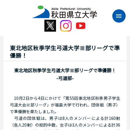
本
文
へ
ス
キ
ッ
プ
東北地区秋季学生弓道大学Ⅲ部リーグで準
優勝！
東北地区秋季学生弓道大学Ⅲ部リーグで準優勝！
-弓道部-
10月2日から4日にかけて「第55回東北地区秋季男子学生
弓道大会Ⅲ部リーグ」が福島大学で行われ、団体戦（男子）
で準優勝を果たしました。
弓道の団体戦は、男子は8人のメンバーによる計160射
（各人20射）の総的中数、女子は3人のメンバーによる計36