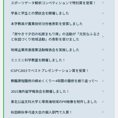
スポーツデータ解析コンペティションで特別賞を受賞！
学長と学生との懇談会を開催しました
本学教員が農業技術功労者表彰を受賞しました
「炭やきで夕日の松原まもり隊」の活動が「元気なふるさ
と秋田づくり地域活動」の表彰を受けました
地場企業改善提案活動報告会を実施しました
ミニミニ科学教室を開催しました！
ICSPC2015でベストプレゼンテーション賞を受賞！
教職課程履修の締めくくり～4年間の履修を振り返って～
2015海外留学報告会を開催しました！
東北公益文科大学と環鳥海地域のPR映像を制作しました
秋田県秋季弓道大会の個人部門で入賞！