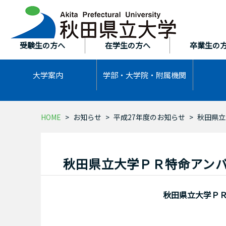
本
文
へ
ス
受験生の方へ
在学生の方へ
卒業生の
キ
ッ
大学案内
学部・大学院・
附属機関
プ
HOME
お知らせ
平成27年度のお知らせ
秋田県立
秋田県立大学ＰＲ特命アン
秋田県立大学Ｐ