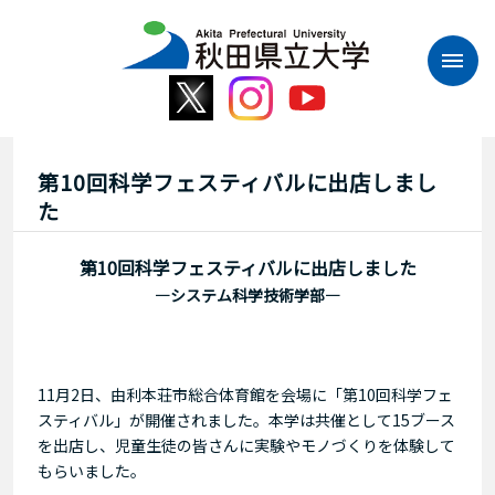
本
文
へ
ス
キ
ッ
プ
第10回科学フェスティバルに出店しまし
た
第10回科学フェスティバルに出店しました
―システム科学技術学部―
11月2日、由利本荘市総合体育館を会場に「第10回科学フェ
スティバル」が開催されました。本学は共催として15ブース
を出店し、児童生徒の皆さんに実験やモノづくりを体験して
もらいました。