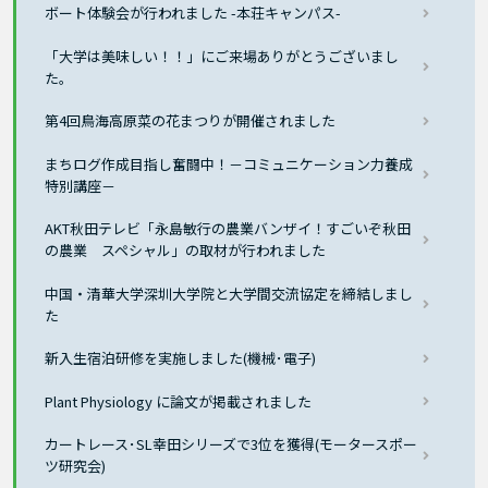
ボート体験会が行われました -本荘キャンパス-
「大学は美味しい！！」にご来場ありがとうございまし
た。
第4回鳥海高原菜の花まつりが開催されました
まちログ作成目指し奮闘中！－コミュニケーション力養成
特別講座－
AKT秋田テレビ「永島敏行の農業バンザイ！すごいぞ秋田
の農業 スペシャル」の取材が行われました
中国・清華大学深圳大学院と大学間交流協定を締結しまし
た
新入生宿泊研修を実施しました(機械･電子)
Plant Physiology に論文が掲載されました
カートレース･SL幸田シリーズで3位を獲得(モータースポー
ツ研究会)