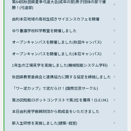
第64回秋田県夏季弓道大会(成年の部)男子団体の部で優
勝！(弓道部)
由利本荘地域の高校生招きサイエンスカフェを開催
ゆり養護学校科学教室を開催しました
オープンキャンパスを開催しました(秋田キャンパス)
オープンキャンパスを開催しました(本荘キャンパス)
1年生の工場見学を実施しました(機械知能システム学科)
秋田県教育委員会と連携協力に関する協定を締結しました
「ワー泥カップ」で泥だらけ！(国際交流サークル)
第25回知能ロボットコンテストで第2位を獲得！(S.E.I.M.)
本荘由利産学振興財団から助成金をいただきました
新入生研修を実施しました(建築･経営)