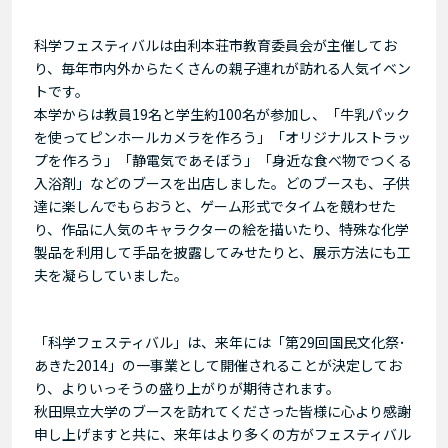
科学フェスティバルは由利本荘市教育委員会が主催してお
り、毎年市内外からたくさんの親子連れが訪れる人気イベン
トです。
本学からは教員19名と学生約100名が参加し、「牛乳パック
を使ってピンホールカメラを作ろう」「オリジナルストラッ
プを作ろう」「静電気であそぼう」「身近な食べ物でつくる
入浴剤」などのブースを出店しました。どのブースも、子供
達に楽しんでもらおうと、ゲーム形式でタイムを競わせた
り、作品に人気のキャラクターの絵を描いたり、特殊な化学
製品を利用して手品を披露してみせたりと、展示方法にも工
夫を凝らしていました。
「科学フェスティバル」は、来年には「第29回国民文化祭･
あきた2014」の一事業として開催されることが決定してお
り、よりいっそうの盛り上がりが期待されます。
秋田県立大学のブースを訪れてくださった皆様に心より感謝
申し上げますと共に、来年はより多くの方がフェスティバル