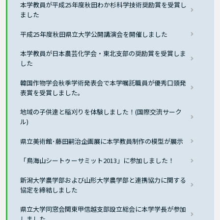
本学教員が平成25年度秋田わか杉科学技術奨励賞を受賞し
ました
平成25年度秋田県立大学公開講演会を開催しました
本学教員が日本農芸化学会・東北支部の奨励賞を受賞しま
した
韓国作物学会秋季学術発表会で本学嘱託職員が優秀口頭発
表賞を受賞しました。
地域の子供達と稲刈りを体験しました！(国際交流サーク
ル)
県立美術館･藤田嗣治企画展に本学教員制作の模型が展示
「鳥海山シートゥーサミット2013」に参加しました！
新潟大学農学部および山形大学農学部と連携協力に関する
協定を締結しました
県立大学同窓会関東甲信越支部設立総会に本学学長が参加
しました