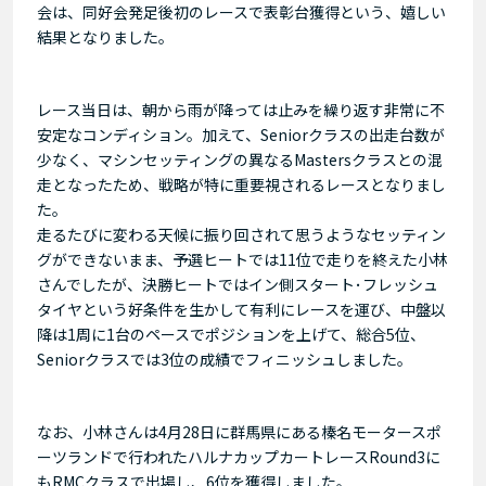
会は、同好会発足後初のレースで表彰台獲得という、嬉しい
結果となりました。
レース当日は、朝から雨が降っては止みを繰り返す非常に不
安定なコンディション。加えて、Seniorクラスの出走台数が
少なく、マシンセッティングの異なるMastersクラスとの混
走となったため、戦略が特に重要視されるレースとなりまし
た。
走るたびに変わる天候に振り回されて思うようなセッティン
グができないまま、予選ヒートでは11位で走りを終えた小林
さんでしたが、決勝ヒートではイン側スタート･フレッシュ
タイヤという好条件を生かして有利にレースを運び、中盤以
降は1周に1台のペースでポジションを上げて、総合5位、
Seniorクラスでは3位の成績でフィニッシュしました。
なお、小林さんは4月28日に群馬県にある榛名モータースポ
ーツランドで行われたハルナカップカートレースRound3に
もRMCクラスで出場し、6位を獲得しました。