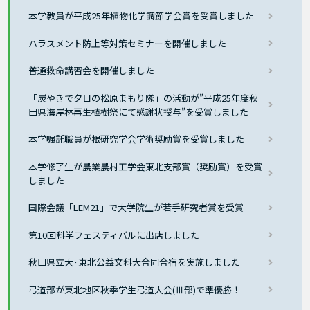
本学教員が平成25年植物化学調節学会賞を受賞しました
ハラスメント防止等対策セミナーを開催しました
普通救命講習会を開催しました
「炭やきで夕日の松原まもり隊」の活動が”平成25年度秋
田県海岸林再生植樹祭にて感謝状授与”を受賞しました
本学嘱託職員が根研究学会学術奨励賞を受賞しました
本学修了生が農業農村工学会東北支部賞（奨励賞）を受賞
しました
国際会議「LEM21」で大学院生が若手研究者賞を受賞
第10回科学フェスティバルに出店しました
秋田県立大･東北公益文科大合同合宿を実施しました
弓道部が東北地区秋季学生弓道大会(Ⅲ部)で準優勝！