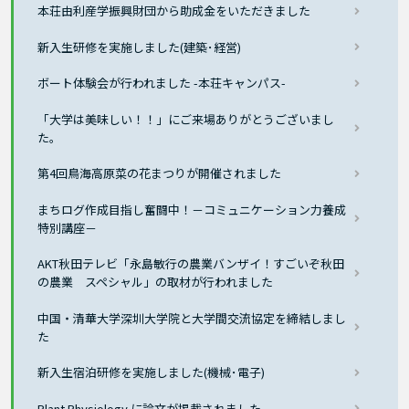
本荘由利産学振興財団から助成金をいただきました
新入生研修を実施しました(建築･経営)
ボート体験会が行われました -本荘キャンパス-
「大学は美味しい！！」にご来場ありがとうございまし
た。
第4回鳥海高原菜の花まつりが開催されました
まちログ作成目指し奮闘中！－コミュニケーション力養成
特別講座－
AKT秋田テレビ「永島敏行の農業バンザイ！すごいぞ秋田
の農業 スペシャル」の取材が行われました
中国・清華大学深圳大学院と大学間交流協定を締結しまし
た
新入生宿泊研修を実施しました(機械･電子)
Plant Physiology に論文が掲載されました