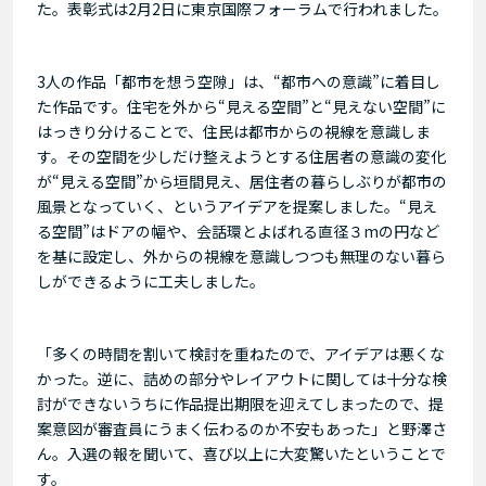
た。表彰式は2月2日に東京国際フォーラムで行われました。
3人の作品「都市を想う空隙」は、“都市への意識”に着目し
た作品です。住宅を外から“見える空間”と“見えない空間”に
はっきり分けることで、住民は都市からの視線を意識しま
す。その空間を少しだけ整えようとする住居者の意識の変化
が“見える空間”から垣間見え、居住者の暮らしぶりが都市の
風景となっていく、というアイデアを提案しました。“見え
る空間”はドアの幅や、会話環とよばれる直径３mの円など
を基に設定し、外からの視線を意識しつつも無理のない暮ら
しができるように工夫しました。
「多くの時間を割いて検討を重ねたので、アイデアは悪くな
かった。逆に、詰めの部分やレイアウトに関しては十分な検
討ができないうちに作品提出期限を迎えてしまったので、提
案意図が審査員にうまく伝わるのか不安もあった」と野澤さ
ん。入選の報を聞いて、喜び以上に大変驚いたということで
す。