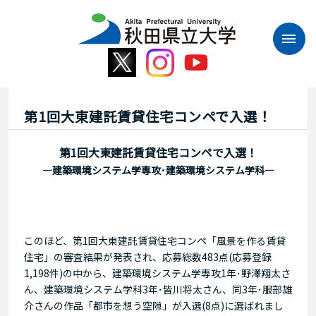
本
文
へ
ス
キ
ッ
プ
第1回大東建託賃貸住宅コンペで入選！
第1回大東建託賃貸住宅コンペで入選！
―建築環境システム学専攻･建築環境システム学科―
このほど、第1回大東建託賃貸住宅コンペ「風景を作る賃貸
住宅」の審査結果が発表され、応募総数483点(応募登録
1,198件)の中から、建築環境システム学専攻1年･野澤翔太さ
ん、建築環境システム学科3年･皆川将太さん、同3年･服部雄
介さんの作品「都市を想う空隙」が入選(8点)に選ばれまし