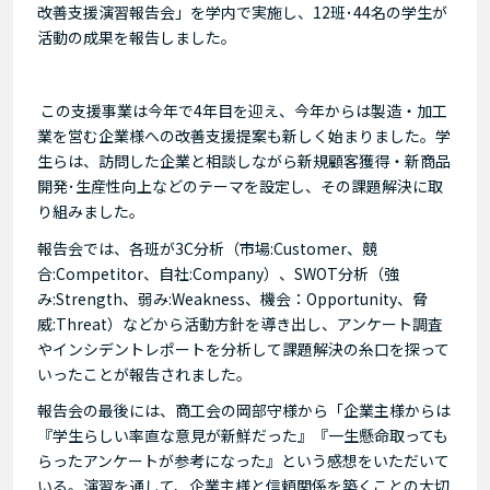
改善支援演習報告会」を学内で実施し、12班･44名の学生が
活動の成果を報告しました。
この支援事業は今年で4年目を迎え、今年からは製造・加工
業を営む企業様への改善支援提案も新しく始まりました。学
生らは、訪問した企業と相談しながら新規顧客獲得・新商品
開発･生産性向上などのテーマを設定し、その課題解決に取
り組みました。
報告会では、各班が3C分析（市場:Customer、競
合:Competitor、自社:Company）、SWOT分析（強
み:Strength、弱み:Weakness、機会：Opportunity、脅
威:Threat）などから活動方針を導き出し、アンケート調査
やインシデントレポートを分析して課題解決の糸口を探って
いったことが報告されました。
報告会の最後には、商工会の岡部守様から「企業主様からは
『学生らしい率直な意見が新鮮だった』『一生懸命取っても
らったアンケートが参考になった』という感想をいただいて
いる。演習を通して、企業主様と信頼関係を築くことの大切