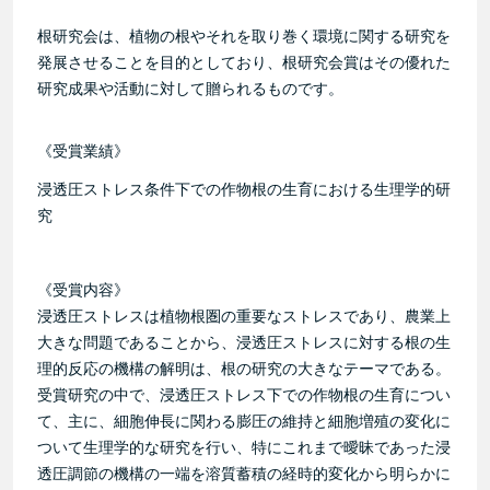
根研究会は、植物の根やそれを取り巻く環境に関する研究を
発展させることを目的としており、根研究会賞はその優れた
研究成果や活動に対して贈られるものです。
《受賞業績》
浸透圧ストレス条件下での作物根の生育における生理学的研
究
《受賞内容》
浸透圧ストレスは植物根圏の重要なストレスであり、農業上
大きな問題であることから、浸透圧ストレスに対する根の生
理的反応の機構の解明は、根の研究の大きなテーマである。
受賞研究の中で、浸透圧ストレス下での作物根の生育につい
て、主に、細胞伸長に関わる膨圧の維持と細胞増殖の変化に
ついて生理学的な研究を行い、特にこれまで曖昧であった浸
透圧調節の機構の一端を溶質蓄積の経時的変化から明らかに