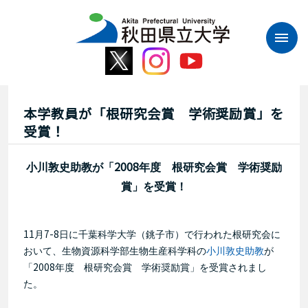
本
文
へ
ス
キ
ッ
プ
本学教員が「根研究会賞 学術奨励賞」を
受賞！
2008
小川敦史助教が「
年度 根研究会賞 学術奨励
賞」を受賞！
11
7-8
月
日に千葉科学大学（銚子市）で行われた根研究会に
おいて、生物資源科学部生物生産科学科の
小川敦史助教
が
2008
「
年度 根研究会賞 学術奨励賞」を受賞されまし
た。