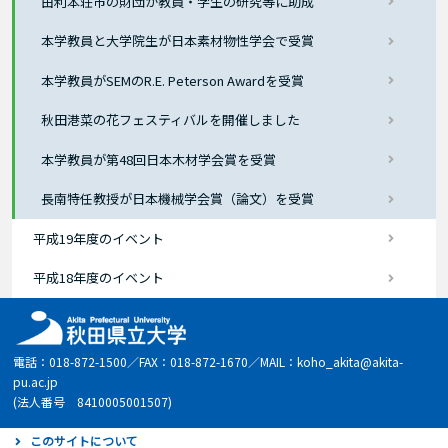
由利本荘市の財団が教員・学生の研究等に助成
本学教員と大学院生が日本素材物性学会で受賞
本学教員がSEMのR.E. Peterson Awardを受賞
秋田港菜の花フェスティバルを開催しました
本学教員が第48回日本木材学会賞を受賞
長南特任教授が日本機械学会賞（論文）を受賞
平成19年度のイベント
平成18年度のイベント
電話：018-872-1500／FAX：018-872-1670／MAIL：koho_akita@akita-
pu.ac.jp
(法人番号 8410005001507)
このサイトについて