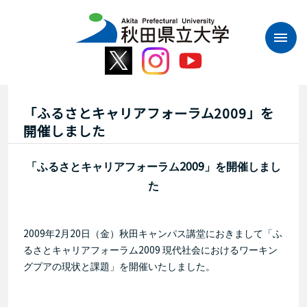
本
文
へ
ス
キ
ッ
プ
「ふるさとキャリアフォーラム2009」を
開催しました
2009
「ふるさとキャリアフォーラム
」を開催しまし
た
2009
2
20
年
月
日（
金）
秋田キャンパス講堂におきまして「ふ
2009
るさとキャリアフォーラム
現代社会におけるワーキン
グプアの現状と課題」を開催いたしました。