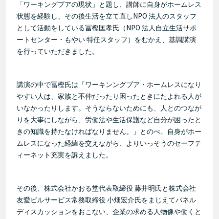
「ワーキングプアの現状」と題し、講師に自身がホームレス
NPO
状態を経験し、その後生活を立て直し
法人のスタッフ
NPO
として活動をしている冨樫匡孝氏（
法人自立生活サポ
ートセンター・もやい
特任スタッフ）をむかえ、基調講演
を行っていただきました。
講演の中で冨樫氏は「ワーキンングプア・ホームレスになり
やすい人は、家族と不仲だったり困ったときにたよれる人が
いなかったりします。そうならないためにも、人とのつなが
りを大事にしながら、労働法や生活保護など自分が困ったと
きの知識を持たなければなりません。」とのべ、自身がホー
ムレスになった経緯を交えながら、よりいっそうのセーフテ
ィーネット充実を訴えました。
その後、株式会社かおる堂代表取締役
藤井明氏と株式会社
友愛ビルサービス常務取締役
小畑宏介氏をまじえてパネル
ディスカッションをおこない、企業の求める人物像や働くと