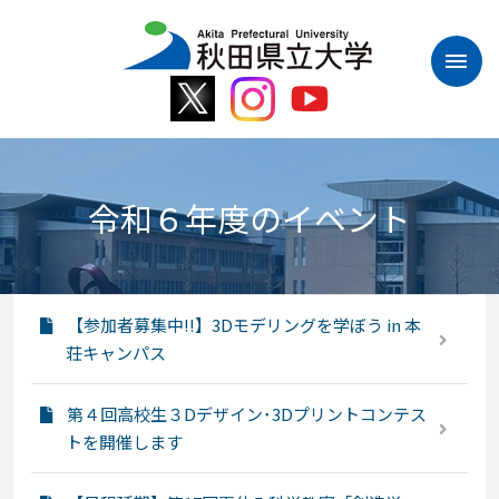
本
文
へ
ス
キ
ッ
プ
令和６年度のイベント
【参加者募集中!!】3Dモデリングを学ぼう in 本
荘キャンパス
第４回高校生３Dデザイン･3Dプリントコンテス
トを開催します