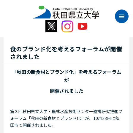
本
文
へ
ス
キ
ッ
プ
食のブランド化を考えるフォーラムが開催
されました
「秋田の新食材とブランド化」を考える
フォーラム
が
開催されました
第３回秋田県立大学・農林水産技術センター連携研究推進フ
ォーラム「秋田の新食材とブランド化」が、
10
月
23
日に秋
田市で開催されました。