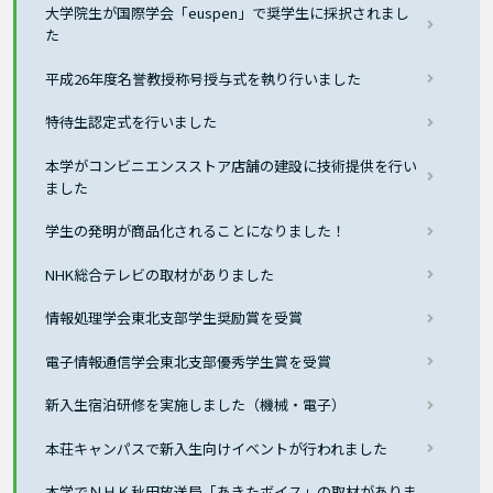
大学院生が国際学会「euspen」で奨学生に採択されまし
た
平成26年度名誉教授称号授与式を執り行いました
特待生認定式を行いました
本学がコンビニエンスストア店舗の建設に技術提供を行い
ました
学生の発明が商品化されることになりました！
NHK総合テレビの取材がありました
情報処理学会東北支部学生奨励賞を受賞
電子情報通信学会東北支部優秀学生賞を受賞
新入生宿泊研修を実施しました（機械・電子）
本荘キャンパスで新入生向けイベントが行われました
本学でＮＨＫ秋田放送局「あきたボイス」の取材がありま