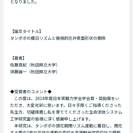
となりました。
【論文タイトル】
タンポポの概日リズムと微視的花弁表面形状の関係
【著者】
佐藤真紀（秋田県立大学）
須藤誠一（秋田県立大学）
◆受賞者のコメント◆
この度は、2014年度日本実験力学会学会賞・奨励賞をい
ただき、大変光栄に思います。日々手厚くご指導くださった
先生方、切磋琢磨し私を育ててくださった生命流体システム
工学研究室の皆様に深く感謝申し上げます。
本研究は、タンポポの頭花開閉リズム運動に着目し、閉花
する際の1枚の花弁の運動の変位を非接触光学変位計で精密