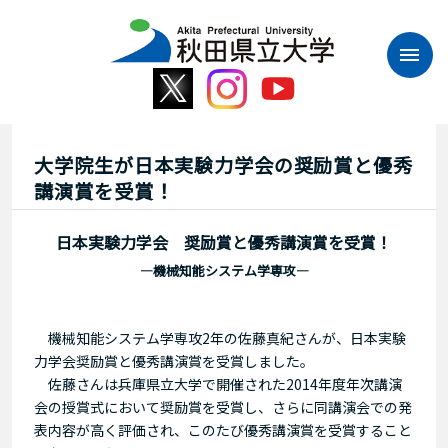
本
文
へ
ス
キ
ッ
プ
大学院生が日本実験力学会の奨励賞と優秀
講演賞を受賞！
日本実験力学会 奨励賞と優秀講演賞を受賞！
―機械知能システム学専攻―
機械知能システム学専攻2年の佐藤真紀さんが、日本実験
力学会奨励賞と優秀講演賞を受賞しました。
佐藤さんは兵庫県立大学で開催された2014年度年次講演
会の授賞式において奨励賞を受賞し、さらに同講演会での発
表内容が高く評価され、このたび優秀講演賞を受賞すること