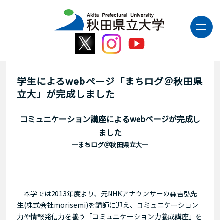
本
文
へ
ス
キ
ッ
プ
学生によるwebページ「まちログ＠秋田県
立大」が完成しました
コミュニケーション講座によるwebページが完成し
ました
―まちログ＠秋田県立大―
本学では2013年度より、元NHKアナウンサーの森吉弘先
生(株式会社morisemi)を講師に迎え、コミュニケーション
力や情報発信力を養う「コミュニケーション力養成講座」を