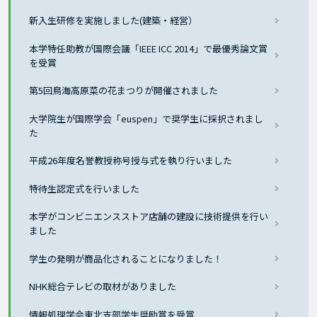
新入生研修を実施しました(建築・経営）
本学特任助教が国際会議「IEEE ICC 2014」で最優秀論文賞
を受賞
第5回鳥海高原菜の花まつりが開催されました
大学院生が国際学会「euspen」で奨学生に採択されまし
た
平成26年度名誉教授称号授与式を執り行いました
特待生認定式を行いました
本学がコンビニエンスストア店舗の建設に技術提供を行い
ました
学生の発明が商品化されることになりました！
NHK総合テレビの取材がありました
情報処理学会東北支部学生奨励賞を受賞