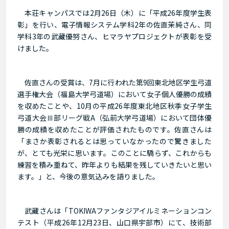
本荘キャンパスでは2月26日（木）に「平成26年度学生表
彰」を行い、電子情報システム学科2年の佐直茉純さん、同
学科3年の武藏優努さん、ヒマラヤプロジェクトが表彰を受
けました。
佐直さんの受賞は、7月に行われた第9回東北地区学生弓道
選手権大会（福島大学弓道場）において女子個人優勝の成績
を収めたことや、10月の平成26年度東北地区秋季女子学生
弓道大会Ⅲ部リーグ戦A（弘前大学弓道場）において団体優
勝の成績を収めたことが評価されたものです。佐直さんは
「まさか表彰されるとは思っていなかったので驚きました
が、とても光栄に思います。このことに驕らず、これからも
練習を積み重ねて、昨年よりも結果を残していきたいと思い
ます。」と、今後の意気込みを語りました。
武藏さんは「TOKIWAファンタジアイルミネーションコン
テスト（平成26年12月23日、山口県宇部市）にて、技術部