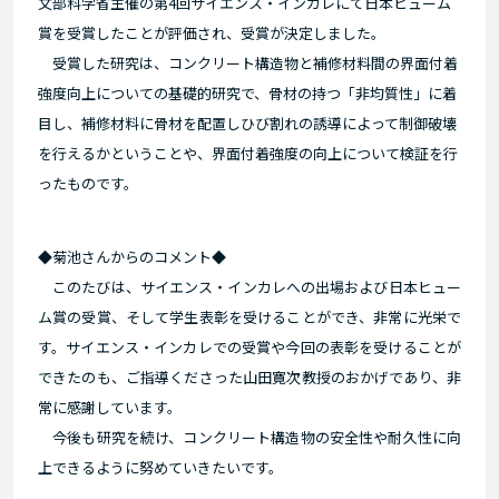
文部科学省主催の第4回サイエンス・インカレにて日本ヒューム
賞を受賞したことが評価され、受賞が決定しました。
受賞した研究は、コンクリート構造物と補修材料間の界面付着
強度向上についての基礎的研究で、骨材の持つ「非均質性」に着
目し、補修材料に骨材を配置しひび割れの誘導によって制御破壊
を行えるかということや、界面付着強度の向上について検証を行
ったものです。
◆菊池さんからのコメント◆
このたびは、サイエンス・インカレへの出場および日本ヒュー
ム賞の受賞、そして学生表彰を受けることができ、非常に光栄で
す。サイエンス・インカレでの受賞や今回の表彰を受けることが
できたのも、ご指導くださった山田寛次教授のおかげであり、非
常に感謝しています。
今後も研究を続け、コンクリート構造物の安全性や耐久性に向
上できるように努めていきたいです。