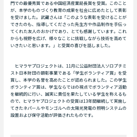
門での最優秀賞である中国経済産業局長賞を受賞。このこと
が、本学のものづくり教育の成果を社会に広めたとして表彰
を受けました。武藏さんは「このような表彰を受けることが
できたのも、指導してくださった先生方や作品制作を手伝っ
てくれた友人のおかげであり、とても感謝しています。これ
からも視野を広げ、様々なことに挑戦しながら技術を高めて
いきたいと思います。」と受賞の喜びを話しました。
ヒマラヤプロジェクトは、11月に公益財団法人ソロプチミ
スト日本財団の顕彰事業である「学生ボランティア賞」を受
賞し、本学の名誉を高めたことが認められました。この学生
ボランティア賞は、学生ならではの視点でボランティア活動
を継続的に行い、誠実に責任を果たしている学生を称えるも
ので、ヒマラヤプロジェクトの受賞は13年間継続して実施し
てきたネパールやモンゴルへの太陽光発電の照明システムの
設置および保守活動が評価されたものです。