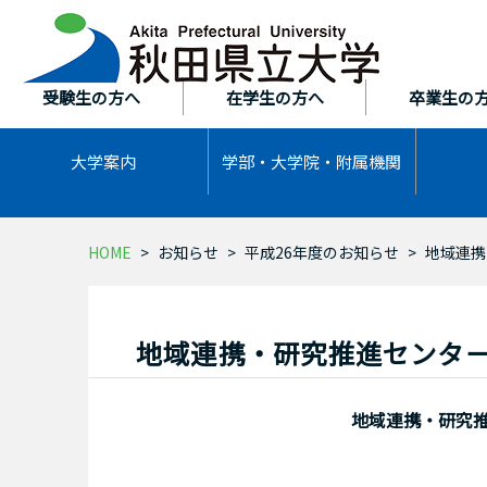
本
文
へ
ス
受験生の方へ
在学生の方へ
卒業生の
キ
ッ
大学案内
学部・大学院・
附属機関
プ
HOME
お知らせ
平成26年度のお知らせ
地域連携
地域連携・研究推進センタ
地域連携・研究