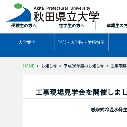
本
文
へ
ス
受験生の方へ
在学生の方へ
卒業生の
キ
ッ
大学案内
学部・大学院・
附属機関
プ
HOME
お知らせ
平成26年度のお知らせ
工事現場
工事現場見学会を開催しま
吸収式冷温水発生