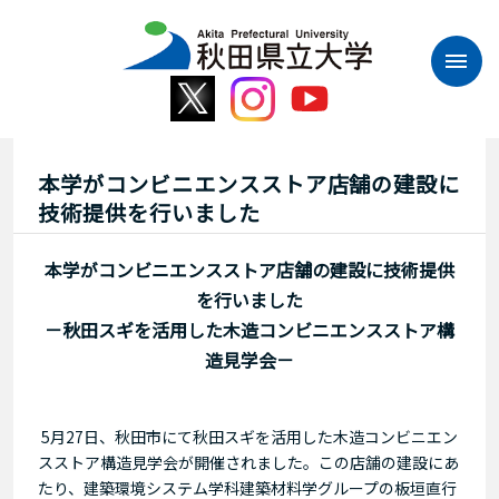
本
文
へ
ス
キ
ッ
プ
本学がコンビニエンスストア店舗の建設に
技術提供を行いました
本学がコンビニエンスストア店舗の建設に技術提供
を行いました
－秋田スギを活用した木造コンビニエンスストア構
造見学会－
5月27日、秋田市にて秋田スギを活用した木造コンビニエン
スストア構造見学会が開催されました。この店舗の建設にあ
たり、建築環境システム学科建築材料学グループの板垣直行