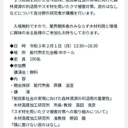
林資源の利活用やスギ材を用いたクマ被害対策、炭のはなし
などについて各分野の研究者が講義を行います。
入場無料ですので、業界関係者のみならず木材利用と環境
に興味のある皆様のご参加もお持ちしております。
◆日 時 令和３年２月１日（月）13:30～16:30
◆場 所 能代市文化会館 中ホール
◆定 員 100名
◆参加費
講演会：無料
◆内 容
・開会挨拶 能代市長 齊藤 滋宣
・講 演
『脱炭素社会の実現に向けた森林資源の利活用の重要性』
木材高度加工研究所 所長･教授 高田 克彦
『スギ材を用いたクマ被害対策への取り組みについて』
木材高度加工研究所 准教授 野田 龍
『隅に置けない炭のはなし』