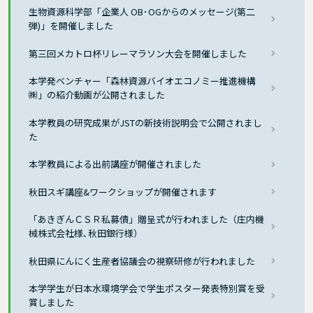
生物資源科学部「企業人 OB･OGからのメッセージ(第二
弾)」を開催しました
第三回メカトロ杯リレーマラソン大会を開催しました
本学発ベンチャー「森林資源バイオエコノミー推進機構
㈱」の紹介動画が公開されました
本学教員の研究成果がJSTの新技術説明会で公開されまし
た
本学教員による出前講座が開催されました
秋田スギ講座&ワークショップが開催されます
「あきぎんＣＳＲ私募債」贈呈式が行われました（庄内機
械株式会社様､秋田銀行様）
秋田県にんにく生産者協議会の視察研修が行われました
本学学生が日本水環境学会で学生ポスター発表特別賞を受
賞しました