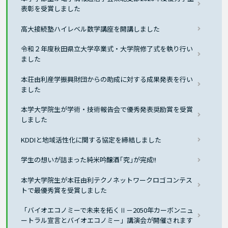
表彰を受賞しました
高大接続塾ハイレベル数学講座を開講しました
令和２年度秋田県立大学卒業式・大学院修了式を執り行い
ました
本荘由利産学振興財団からの助成に対する成果発表を行い
ました
本学大学院生が学術・技術報告会で優秀発表奨励賞を受賞
しました
KDDIと地域活性化に関する協定を締結しました
学生の想いが詰まった純米吟醸酒｢究｣が完成!!
本学大学院生が本荘由利テクノネットワークロゴコンテス
トで最優秀賞を受賞しました
「バイオエコノミーで未来を拓くⅡ－2050年カーボンニュ
ートラル宣言とバイオエコノミー」講演会が開催されます