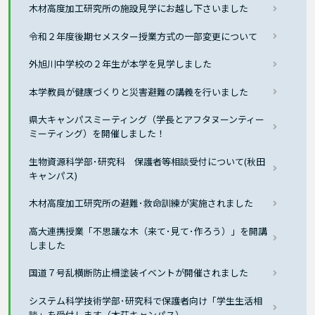
木材高度加工研究所の施設見学にお越し下さいました
令和２年度後期セメスター授業方式の一部変更について
外旭川中学校の２年生が本学を見学しました
本学教員が健康づくりと災害避難の講義を行いました
県大キャンパスミーティング（学長とアフタヌーンティー
ミーティング）を開催しました！
生物資源科学部･研究科 保護者等相談受付について(秋田
キャンパス)
木材高度加工研究所の避難･救命訓練が実施されました
高大連携授業「不思議な木（来て･見て･作ろう）」を開講
しました
国道７号乱横断防止柵塗装イベントが開催されました
システム科学技術学部･研究科で保護者向け「学生生活相
談」を受付します（本荘キャンパス）