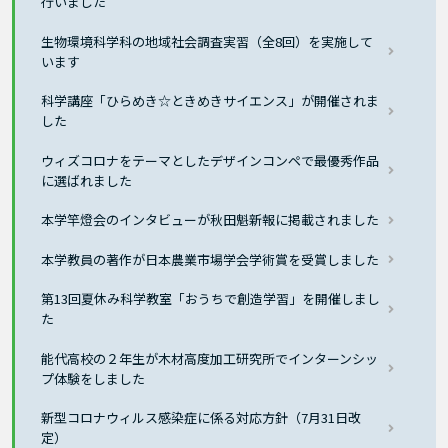
行いました
生物環境科学科の地域社会調査実習（全8回）を実施して
います
科学講座「ひらめき☆ときめきサイエンス」が開催されま
した
ウィズコロナをテーマとしたデザインコンペで最優秀作品
に選ばれました
本学竿燈会のインタビューが秋田魁新報に掲載されました
本学教員の著作が日本農業市場学会学術賞を受賞しました
第13回夏休み科学教室「おうちで創造学習」を開催しまし
た
能代高校の２年生が木材高度加工研究所でインターンシッ
プ体験をしました
新型コロナウィルス感染症に係る対応方針（7月31日改
定）