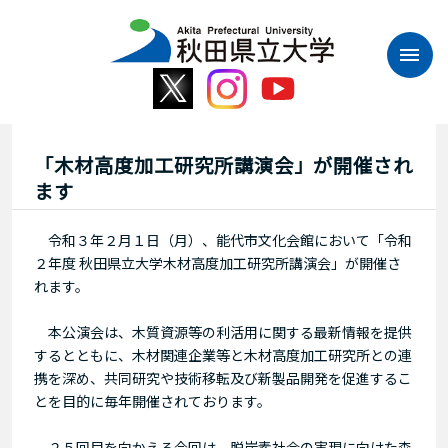
本
文
へ
ス
キ
ッ
プ
「木材高度加工研究所講演会」が開催され
ます
令和３年２月１日（月）、能代市文化会館において「令和
２年度 秋田県立大学木材高度加工研究所講演会」が開催さ
れます。
本公演会は、木質資源等の利活用に関する最新情報を提供
するとともに、木材関連企業等と木材高度加工研究所との連
携を深め、共同研究や技術移転及び新製品開発を促進するこ
とを目的に毎年開催されております。
２５回目を向かえる今回は、脱炭素社会の実現に向けた森