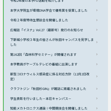
令和2年度の本学FD活動を紹介します
本学大学院生が環境DNA学会で優秀賞を受賞しました
令和２年度特待生懇談会を開催しました
広報誌『イスナ』Vol.27（最新号）発行のお知らせ
下新城小学校３年生の皆さんが秋田キャンパスを見学しま
した
第162回「森林科学セミナー」が開催されます
本学教員がケーブルテレビの番組に出演します
新型コロナウィルス感染症に係る対応方針（12月2日改
定）
クラフトジン『秋田杉GIN』が雑誌に掲載されました
学生表彰を行いました－本荘キャンパス－
知能メカトロニクス通論Ⅰ中間競技会を開催しました