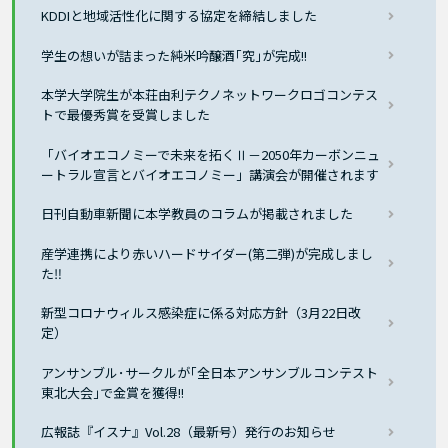
KDDIと地域活性化に関する協定を締結しました
学生の想いが詰まった純米吟醸酒｢究｣が完成!!
本学大学院生が本荘由利テクノネットワークロゴコンテス
トで最優秀賞を受賞しました
「バイオエコノミーで未来を拓くⅡ－2050年カーボンニュ
ートラル宣言とバイオエコノミー」講演会が開催されます
日刊自動車新聞に本学教員のコラムが掲載されました
産学連携により赤いハードサイダー(第二弾)が完成しまし
た‼
新型コロナウィルス感染症に係る対応方針（3月22日改
定）
アンサンブル･サークルが｢全日本アンサンブルコンテスト
東北大会｣で金賞を獲得!!
広報誌『イスナ』Vol.28（最新号）発行のお知らせ