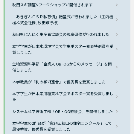
秋田スギ講座&ワークショップが開催されます
「あきぎんＣＳＲ私募債」贈呈式が行われました（庄内機
械株式会社様､秋田銀行様）
秋田県にんにく生産者協議会の視察研修が行われました
本学学生が日本水環境学会で学生ポスター発表特別賞を受
賞しました
生物資源科学部「企業人 OB･OGからのメッセージ」を開
催しました
本学教員が「乳の学術連合」で優秀賞を受賞しました
本学学生が日本応用糖質科学会でポスター賞を受賞しまし
た
システム科学技術学部「OB・OG懇談会」を開催しました
本学学生の2作品が「第34回秋田の住宅コンクール」にて
最優秀賞、優秀賞を受賞しました