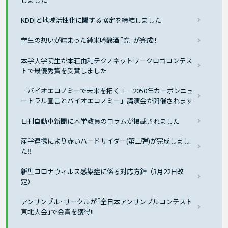
KDDIと地域活性化に関する協定を締結しました
学生の想いが詰まった純米吟醸酒｢究｣が完成!!
本学大学院生が本荘由利テクノネットワークロゴコンテス
トで最優秀賞を受賞しました
「バイオエコノミーで未来を拓くⅡ－2050年カーボンニュ
ートラル宣言とバイオエコノミー」講演会が開催されます
日刊自動車新聞に本学教員のコラムが掲載されました
産学連携により赤いハードサイダー(第二弾)が完成しまし
た‼
新型コロナウィルス感染症に係る対応方針（3月22日改
定）
アンサンブル･サークルが｢全日本アンサンブルコンテスト
東北大会｣で金賞を獲得!!