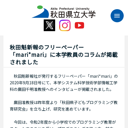
本
文
へ
ス
キ
ッ
プ
秋田魁新報のフリーペーパー
「mari*mari」に本学教員のコラムが掲載
されました
秋田魁新報社が発行するフリーペーパー「mari*mari」の
2020年9月18日号にて、本学システム科学技術学部情報工学
科の廣田千明准教授へのインタビューが掲載されました。
廣田准教授は昨年度より「秋田県子どもプログラミング教
育研究会」を立ち上げ、研究を進めています。
今回は、令和2年度から小学校でのプログラミング教育が