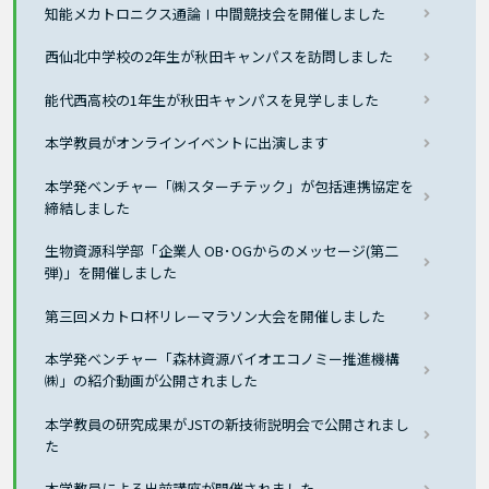
知能メカトロニクス通論Ⅰ中間競技会を開催しました
西仙北中学校の2年生が秋田キャンパスを訪問しました
能代西高校の1年生が秋田キャンパスを見学しました
本学教員がオンラインイベントに出演します
本学発ベンチャー「㈱スターチテック」が包括連携協定を
締結しました
生物資源科学部「企業人 OB･OGからのメッセージ(第二
弾)」を開催しました
第三回メカトロ杯リレーマラソン大会を開催しました
本学発ベンチャー「森林資源バイオエコノミー推進機構
㈱」の紹介動画が公開されました
本学教員の研究成果がJSTの新技術説明会で公開されまし
た
本学教員による出前講座が開催されました