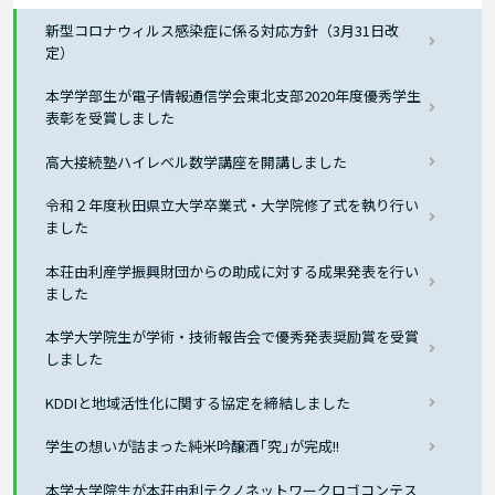
新型コロナウィルス感染症に係る対応方針（3月31日改
定）
本学学部生が電子情報通信学会東北支部2020年度優秀学生
表彰を受賞しました
高大接続塾ハイレベル数学講座を開講しました
令和２年度秋田県立大学卒業式・大学院修了式を執り行い
ました
本荘由利産学振興財団からの助成に対する成果発表を行い
ました
本学大学院生が学術・技術報告会で優秀発表奨励賞を受賞
しました
KDDIと地域活性化に関する協定を締結しました
学生の想いが詰まった純米吟醸酒｢究｣が完成!!
本学大学院生が本荘由利テクノネットワークロゴコンテス