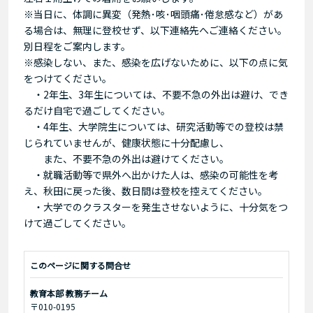
※当日に、体調に異変（発熱･咳･咽頭痛･倦怠感など）があ
る場合は、無理に登校せず、以下連絡先へご連絡ください。
別日程をご案内します。
※感染しない、また、感染を広げないために、以下の点に気
をつけてください。
・2年生、3年生については、不要不急の外出は避け、でき
るだけ自宅で過ごしてください。
・4年生、大学院生については、研究活動等での登校は禁
じられていませんが、健康状態に十分配慮し、
また、不要不急の外出は避けてください。
・就職活動等で県外へ出かけた人は、感染の可能性を考
え、秋田に戻った後、数日間は登校を控えてください。
・大学でのクラスターを発生させないように、十分気をつ
けて過ごしてください。
このページに関する問合せ
教育本部 教務チーム
〒010-0195