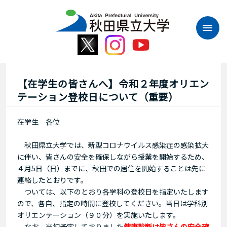
本
文
へ
ス
キ
ッ
プ
【在学生の皆さんへ】令和２年度オリエン
テーション登校日について（重要）
在学生 各位
秋田県立大学では、新型コロナウイルス感染症の感染拡大
に伴い、皆さんの安全を確保しながら授業を開始するため、
４月5日（日）までに、秋田での居住を開始することは先に
連絡したとおりです。
ついては、以下のとおり各学科の登校日を指定いたします
ので、各自、指定の時間に登校してください。当日は学科別
オリエンテーション（９０分）を実施いたします。
なお、当初予定しておりました
健康診断は皆さんの安全確