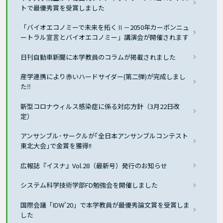
トで最優秀賞を受賞しました
「バイオエコノミーで未来を拓くⅡ－2050年カーボンニュ
ートラル宣言とバイオエコノミー」講演会が開催されます
日刊自動車新聞に本学教員のコラムが掲載されました
産学連携により赤いハードサイダー(第二弾)が完成しまし
た‼
新型コロナウィルス感染症に係る対応方針（3月22日改
定）
アンサンブル･サークルが｢全日本アンサンブルコンテスト
東北大会｣で金賞を獲得!!
広報誌『イスナ』Vol.28（最新号）発行のお知らせ
システム科学技術学部FD勉強会を開催しました
国際会議「IDW’20」で本学教員が最優秀論文賞を受賞しま
した