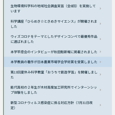
生物環境科学科の地域社会調査実習（全8回）を実施して
います
科学講座「ひらめき☆ときめきサイエンス」が開催されま
した
ウィズコロナをテーマとしたデザインコンペで最優秀作品
に選ばれました
本学竿燈会のインタビューが秋田魁新報に掲載されました
本学教員の著作が日本農業市場学会学術賞を受賞しました
第13回夏休み科学教室「おうちで創造学習」を開催しまし
た
能代高校の２年生が木材高度加工研究所でインターンシッ
プ体験をしました
新型コロナウィルス感染症に係る対応方針（7月31日改
定）