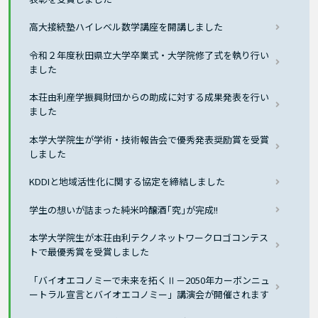
高大接続塾ハイレベル数学講座を開講しました
令和２年度秋田県立大学卒業式・大学院修了式を執り行い
ました
本荘由利産学振興財団からの助成に対する成果発表を行い
ました
本学大学院生が学術・技術報告会で優秀発表奨励賞を受賞
しました
KDDIと地域活性化に関する協定を締結しました
学生の想いが詰まった純米吟醸酒｢究｣が完成!!
本学大学院生が本荘由利テクノネットワークロゴコンテス
トで最優秀賞を受賞しました
「バイオエコノミーで未来を拓くⅡ－2050年カーボンニュ
ートラル宣言とバイオエコノミー」講演会が開催されます