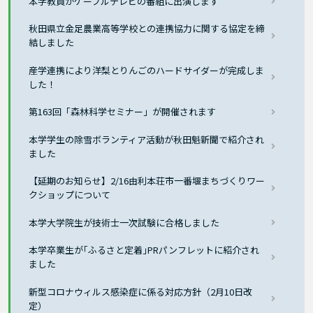
本学教員がケーブルテレビの番組に出演します
秋田県立金足農業高等学校との連携協力に関する協定を締
結しました
産学連携により洋梨とりんごのハードサイダーが完成しま
した！
第163回「森林科学セミナー」が開催されます
本学学生の除雪ボランティア活動が秋田魁新聞で紹介され
ました
【延期のお知らせ】2/16由利本荘市一番堰まちづくりワー
クショップについて
本学大学院生が技術士一次試験に合格しました
本学卒業生が｢ふるさと定着｣PRパンフレットに紹介され
ました
新型コロナウィルス感染症に係る対応方針（2月10日改
定）