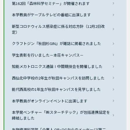
第162回「森林科学セミナー」が開催されます
本学教員がケーブルテレビの番組に出演します
新型コロナウィルス感染症に係る対応方針（12月2日改
定）
クラフトジン『秋田杉GIN』が雑誌に掲載されました
学生表彰を行いました－本荘キャンパス－
知能メカトロニクス通論Ⅰ中間競技会を開催しました
西仙北中学校の2年生が秋田キャンパスを訪問しました
能代西高校の1年生が秋田キャンパスを見学しました
本学教員がオンラインイベントに出演します
本学発ベンチャー「㈱スターチテック」が包括連携協定を
締結しました
生物資源科学部「企業人 OB･OGからのメッセージ(第二