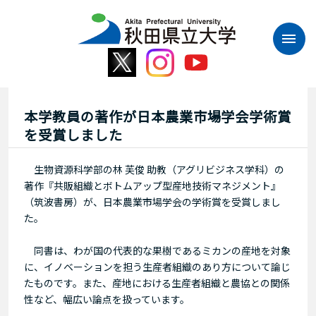
本
文
へ
ス
キ
ッ
プ
本学教員の著作が日本農業市場学会学術賞
を受賞しました
生物資源科学部の林 芙俊 助教（アグリビジネス学科）の
著作『共販組織とボトムアップ型産地技術マネジメント』
（筑波書房）が、日本農業市場学会の学術賞を受賞しまし
た。
同書は、わが国の代表的な果樹であるミカンの産地を対象
に、イノベーションを担う生産者組織のあり方について論じ
たものです。また、産地における生産者組織と農協との関係
性など、幅広い論点を扱っています。