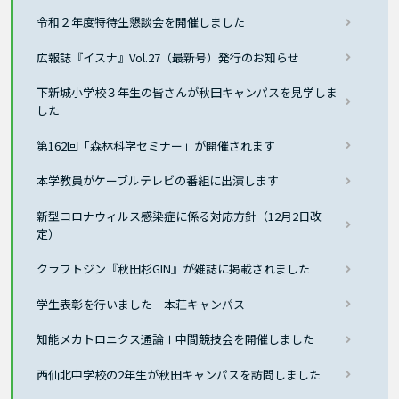
令和２年度特待生懇談会を開催しました
広報誌『イスナ』Vol.27（最新号）発行のお知らせ
下新城小学校３年生の皆さんが秋田キャンパスを見学しま
した
第162回「森林科学セミナー」が開催されます
本学教員がケーブルテレビの番組に出演します
新型コロナウィルス感染症に係る対応方針（12月2日改
定）
クラフトジン『秋田杉GIN』が雑誌に掲載されました
学生表彰を行いました－本荘キャンパス－
知能メカトロニクス通論Ⅰ中間競技会を開催しました
西仙北中学校の2年生が秋田キャンパスを訪問しました