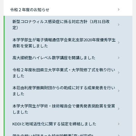
令和２年度のお知らせ
新型コロナウィルス感染症に係る対応方針（3月31日改
定）
本学学部生が電子情報通信学会東北支部2020年度優秀学生
表彰を受賞しました
高大接続塾ハイレベル数学講座を開講しました
令和２年度秋田県立大学卒業式・大学院修了式を執り行い
ました
本荘由利産学振興財団からの助成に対する成果発表を行い
ました
本学大学院生が学術・技術報告会で優秀発表奨励賞を受賞
しました
KDDIと地域活性化に関する協定を締結しました
学生の想いが詰まった純米吟醸酒｢究｣が完成!!