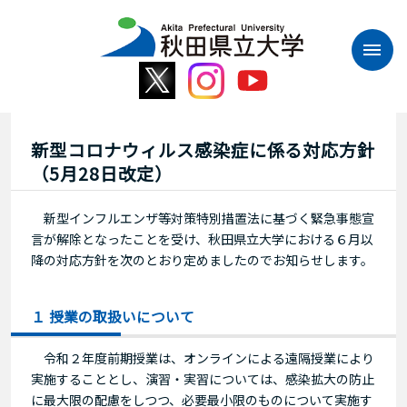
本
文
へ
ス
キ
ッ
プ
新型コロナウィルス感染症に係る対応方針
（5月28日改定）
新型インフルエンザ等対策特別措置法に基づく緊急事態宣
言が解除となったことを受け、秋田県立大学における６月以
降の対応方針を次のとおり定めましたのでお知らせします。
１ 授業の取扱いについて
令和２年度前期授業は、オンラインによる遠隔授業により
実施することとし、演習・実習については、感染拡大の防止
に最大限の配慮をしつつ、必要最小限のものについて実施す