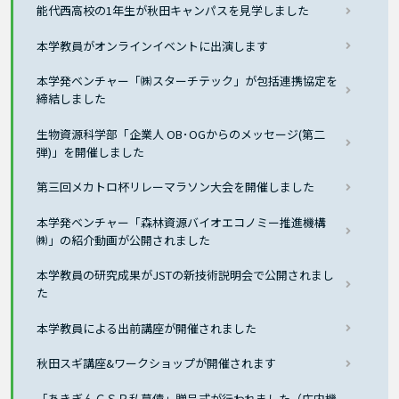
能代西高校の1年生が秋田キャンパスを見学しました
本学教員がオンラインイベントに出演します
本学発ベンチャー「㈱スターチテック」が包括連携協定を
締結しました
生物資源科学部「企業人 OB･OGからのメッセージ(第二
弾)」を開催しました
第三回メカトロ杯リレーマラソン大会を開催しました
本学発ベンチャー「森林資源バイオエコノミー推進機構
㈱」の紹介動画が公開されました
本学教員の研究成果がJSTの新技術説明会で公開されまし
た
本学教員による出前講座が開催されました
秋田スギ講座&ワークショップが開催されます
「あきぎんＣＳＲ私募債」贈呈式が行われました（庄内機