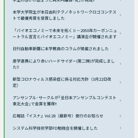
本学大学院生が本荘由利テクノネットワークロゴコンテス
トで最優秀賞を受賞しました
「バイオエコノミーで未来を拓くⅡ－2050年カーボンニュ
ートラル宣言とバイオエコノミー」講演会が開催されます
日刊自動車新聞に本学教員のコラムが掲載されました
産学連携により赤いハードサイダー(第二弾)が完成しまし
た‼
新型コロナウィルス感染症に係る対応方針（3月22日改
定）
アンサンブル･サークルが｢全日本アンサンブルコンテスト
東北大会｣で金賞を獲得!!
広報誌『イスナ』Vol.28（最新号）発行のお知らせ
システム科学技術学部FD勉強会を開催しました