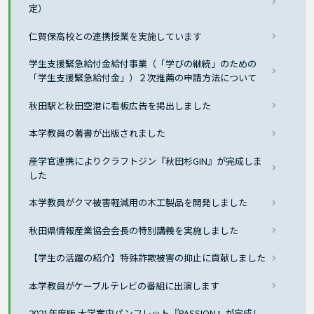
定）
仁賀保高校との連携授業を実施しています
学生支援緊急給付金給付事業（「学びの継続」のための
「学生支援緊急給付金」）２次推薦の申請方法について
秋田駅と秋田空港に看板広告を掲出しました
本学教員の著書が出版されました
産学官連携によりクラフトジン『秋田杉GIN』が完成しま
した
本学教員がクマ被害軽減用の木工製品を開発しました
秋田県情報産業協会会長の特別講義を実施しました
【学生の活躍の紹介】特殊詐欺被害の抑止に貢献しました
本学教員がケーブルテレビの番組に出演します
2021年度版 大学案内パンフレット『PASSION』が完成し