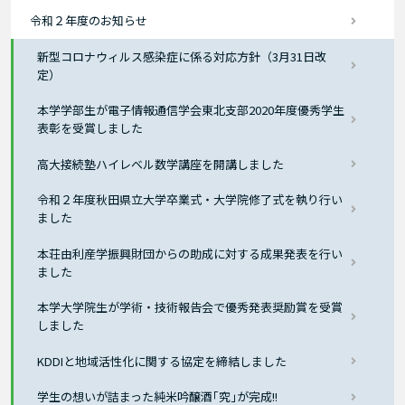
令和２年度のお知らせ
新型コロナウィルス感染症に係る対応方針（3月31日改
定）
本学学部生が電子情報通信学会東北支部2020年度優秀学生
表彰を受賞しました
高大接続塾ハイレベル数学講座を開講しました
令和２年度秋田県立大学卒業式・大学院修了式を執り行い
ました
本荘由利産学振興財団からの助成に対する成果発表を行い
ました
本学大学院生が学術・技術報告会で優秀発表奨励賞を受賞
しました
KDDIと地域活性化に関する協定を締結しました
学生の想いが詰まった純米吟醸酒｢究｣が完成!!