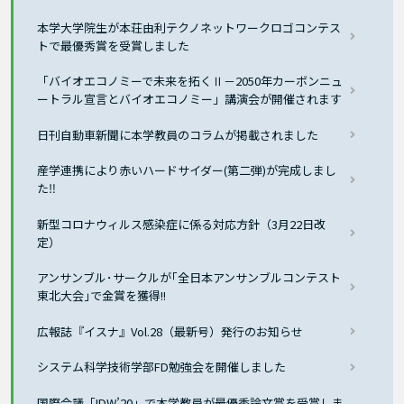
本学大学院生が本荘由利テクノネットワークロゴコンテス
トで最優秀賞を受賞しました
「バイオエコノミーで未来を拓くⅡ－2050年カーボンニュ
ートラル宣言とバイオエコノミー」講演会が開催されます
日刊自動車新聞に本学教員のコラムが掲載されました
産学連携により赤いハードサイダー(第二弾)が完成しまし
た‼
新型コロナウィルス感染症に係る対応方針（3月22日改
定）
アンサンブル･サークルが｢全日本アンサンブルコンテスト
東北大会｣で金賞を獲得!!
広報誌『イスナ』Vol.28（最新号）発行のお知らせ
システム科学技術学部FD勉強会を開催しました
国際会議「IDW’20」で本学教員が最優秀論文賞を受賞しま