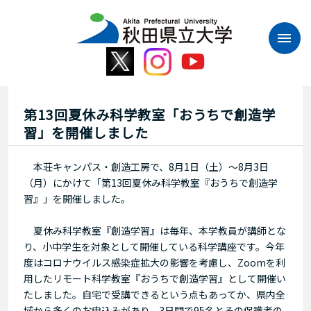
本
文
へ
ス
キ
ッ
プ
第13回夏休み科学教室「おうちで創造学
習」を開催しました
本荘キャンパス・創造工房で、8月1日（土）～8月3日
（月）にかけて「第13回夏休み科学教室『おうちで創造学
習』」を開催しました。
夏休み科学教室『創造学習』は毎年、本学教員が講師とな
り、小中学生を対象として開催している科学講座です。今年
度はコロナウイルス感染症拡大の影響を考慮し、Zoomを利
用したリモート科学教室『おうちで創造学習』として開催い
たしました。自宅で受講できるという点もあってか、県内全
域から多くのお申込みがあり、3日間で95名とその保護者の