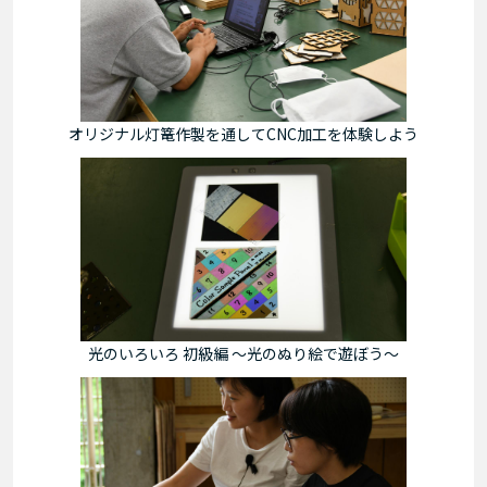
オリジナル灯篭作製を通してCNC加工を体験しよう
光のいろいろ 初級編 ～光のぬり絵で遊ぼう～