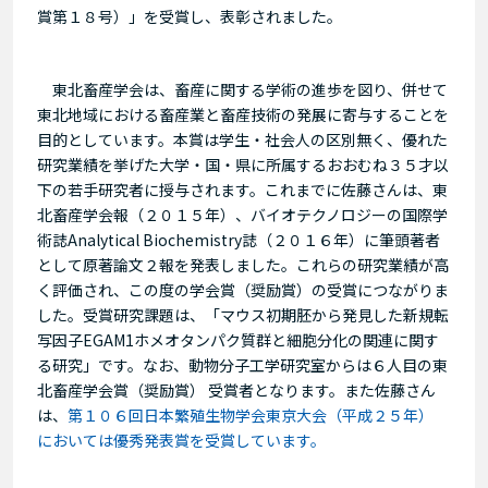
賞第１８号）」を受賞し、表彰されました。
東北畜産学会は、畜産に関する学術の進歩を図り、併せて
東北地域における畜産業と畜産技術の発展に寄与することを
目的としています。本賞は学生・社会人の区別無く、優れた
研究業績を挙げた大学・国・県に所属するおおむね３５才以
下の若手研究者に授与されます。これまでに佐藤さんは、東
北畜産学会報（２０１５年）、バイオテクノロジーの国際学
術誌Analytical Biochemistry誌（２０１６年）に筆頭著者
として原著論文２報を発表しました。これらの研究業績が高
く評価され、この度の学会賞（奨励賞）の受賞につながりま
した。受賞研究課題は、「マウス初期胚から発見した新規転
写因子EGAM1ホメオタンパク質群と細胞分化の関連に関す
る研究」です。なお、動物分子工学研究室からは６人目の東
北畜産学会賞（奨励賞） 受賞者となります。また佐藤さん
は、
第１０６回日本繁殖生物学会東京大会（平成２５年）
においては優秀発表賞を受賞しています。