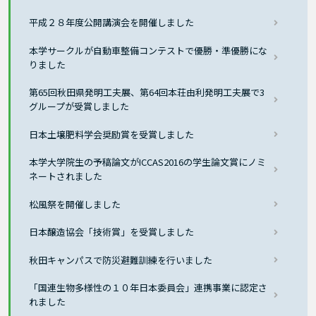
平成２８年度公開講演会を開催しました
本学サークルが自動車整備コンテストで優勝・準優勝にな
りました
第65回秋田県発明工夫展、第64回本荘由利発明工夫展で3
グループが受賞しました
日本土壌肥料学会奨励賞を受賞しました
本学大学院生の予稿論文がICCAS2016の学生論文賞にノミ
ネートされました
松風祭を開催しました
日本醸造協会「技術賞」を受賞しました
秋田キャンパスで防災避難訓練を行いました
「国連生物多様性の１０年日本委員会」連携事業に認定さ
れました