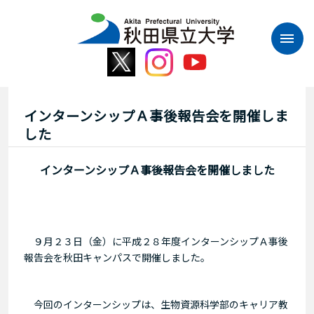
本
文
へ
ス
キ
ッ
プ
インターンシップＡ事後報告会を開催しま
した
インターンシップＡ事後報告会を開催しました
９月２３日（金）に平成２８年度インターンシップＡ事後
報告会を秋田キャンパスで開催しました。
今回のインターンシップは、生物資源科学部のキャリア教