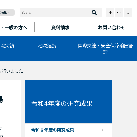
小
中
大
English
・一般の方へ
資料請求
お問い合わせ
就職実績
地域連携
国際交流・安全保障輸出管
理
を行いました
場
令和4年度の研究成果
テ
令和８年度の研究成果
力