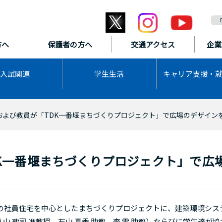
方へ
保護者の方へ
交通アクセス
企業
入試関連
学生生活
キャリア支援・
および教員が「TDK一番堰まちづくりプロジェクト」で広場のデザイン
K一番堰まちづくりプロジェクト」で広
の社員住宅を中心としたまちづくりプロジェクトに、建築環境シス
山 敦司 准教授、石山 真季 助教、李 雪 助教）ならびに学生達が協