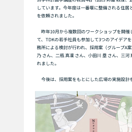
しています。今年度は一番堰に整備される住居
を依頼されました。
昨年10月から複数回のワークショップを開催し
て、TDKの若手社員も参加して3つのアイデア
務所による検討が行われ、採用案（グループA案：
乃 さん、二瓶 真凜 さん、小田川 塁 さん、
れました。
今後は、採用案をもとにした広場の実施設計を