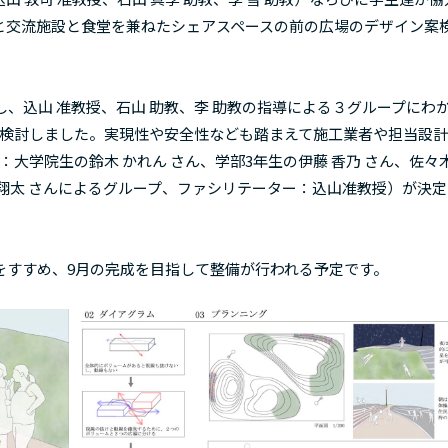
と交流施設と食堂を兼ねたシェアスペースの前の広場のデザイン案
、込山 准教授、石山 助教、李 助教の指導による３グループにわ
を検討しました。実現性や安全性なども踏まえて施工業者や担当設
大学院生の鈴木 かれん さん、学部3年生の伊藤 香乃 さん、佐々木
三河 翔太 さんによるグループ、ファシリテーター：込山准教授）が決
すすめ、9月の完成を目指して整備が行われる予定です。