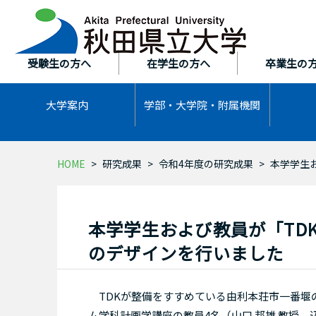
本
文
へ
ス
受験生の方へ
在学生の方へ
卒業生の
キ
ッ
大学案内
学部・大学院・
附属機関
プ
HOME
研究成果
令和4年度の研究成果
本学学生
本学学生および教員が「TD
のデザインを行いました
TDKが整備をすすめている由利本荘市一番堰
ム学科計画学講座の教員4名（山口 邦雄 教授、込