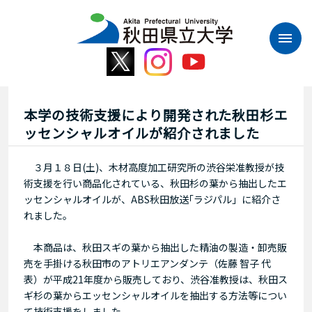
本
文
へ
ス
キ
ッ
プ
本学の技術支援により開発された秋田杉エ
ッセンシャルオイルが紹介されました
３月１８日(土)、木材高度加工研究所の渋谷栄准教授が技
術支援を行い商品化されている、秋田杉の葉から抽出したエ
ッセンシャルオイルが、ABS秋田放送｢ラジパル」に紹介さ
れました。
本商品は、秋田スギの葉から抽出した精油の製造・卸売販
売を手掛ける秋田市のアトリエアンダンテ（佐藤 智子 代
表）が平成21年度から販売しており、渋谷准教授は、秋田ス
ギ杉の葉からエッセンシャルオイルを抽出する方法等につい
て技術支援をしました。