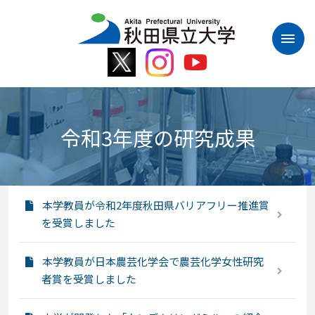
本
文
へ
ス
キ
ッ
プ
令和3年度の研究成果
本学教員が令和2年度秋田県バリアフリー推進賞
を受賞しました
本学教員が日本農芸化学会で農芸化学女性研究
者賞を受賞しました