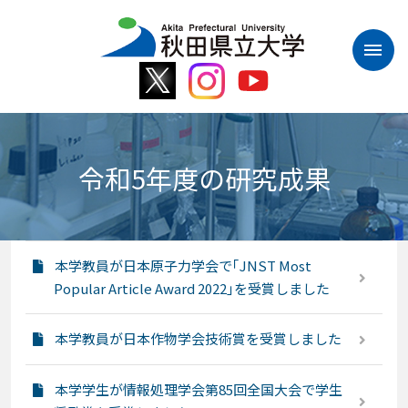
本
文
へ
ス
キ
ッ
プ
令和5年度の研究成果
本学教員が日本原子力学会で｢JNST Most
Popular Article Award 2022｣を受賞しました
本学教員が日本作物学会技術賞を受賞しました
本学学生が情報処理学会第85回全国大会で学生