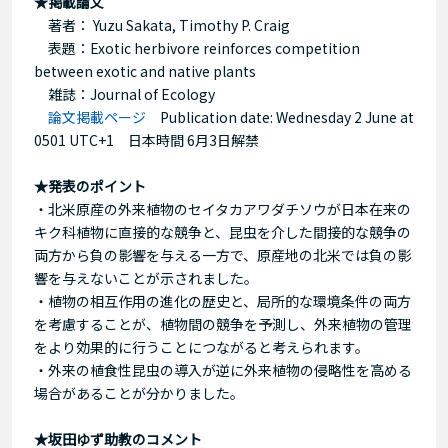
★掲載論文
著者： Yuzu Sakata, Timothy P. Craig
表題：Exotic herbivore reinforces competition
between exotic and native plants
雑誌：Journal of Ecology
論文掲載ページ
Publication date: Wednesday 2 June at
0501 UTC+1 日本時間 6月3日解禁
★発表のポイント
・北米原産の外来植物のセイタカアワダチソウが日本在来の
キク科植物に直接的な競争と、昆虫を介した間接的な競争の
両方から負の影響を与える一方で、原産地の北米では負の影
響を与えないことが示されました。
・植物の相互作用の進化の歴史と、局所的な環境条件の両方
を考慮することが、植物間の競争を予測し、外来植物の管理
をより効果的に行うことにつながると考えられます。
・外来の植食性昆虫の導入が逆に外来植物の侵略性を高める
場合があることが分かりました。
★坂田ゆず助教のコメント