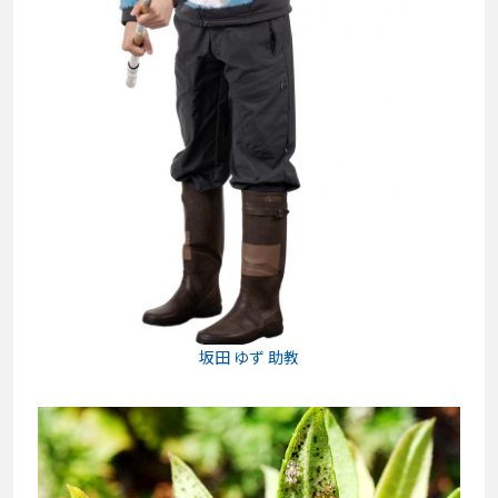
坂田 ゆず 助教