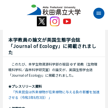
本
文
へ
ス
キ
ッ
プ
本学教員の論文が英国生態学会誌
「Journal of Ecology」に掲載されまし
た
このたび、本学生物資源科学部の坂田 ゆず 助教（生物環
境科学科／森林科学研究室）の論文が、英国生態学会誌
「Journal of Ecology」に掲載されました。
★プレスリリース資料
「外来昆虫は外来植物が在来植物に与える負の影響を加速
させる（令和3年6月3日） 」