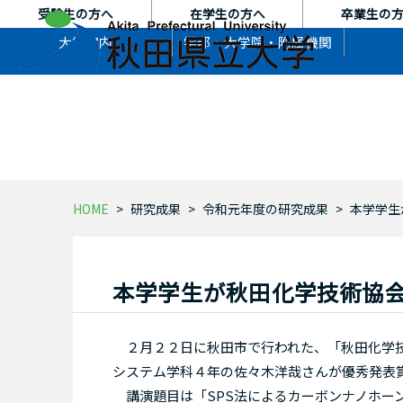
本
受験生の方へ
在学生の方へ
卒業生の
文
大学案内
学部・大学院・
附属機関
へ
ス
キ
ッ
プ
HOME
研究成果
令和元年度の研究成果
本学学生
本学学生が秋田化学技術協会
２月２２日に秋田市で行われた、「秋田化学技
システム学科４年の佐々木洋哉さんが優秀発表
講演題目は「SPS法によるカーボンナノホー