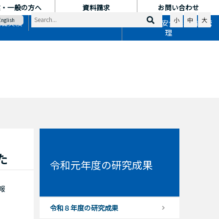
業・一般の方へ
資料請求
お問い合わせ
小
中
大
English
就職実績
地域連携
国際交流・安全保障輸出管
理
た
令和元年度の研究成果
報
令和８年度の研究成果