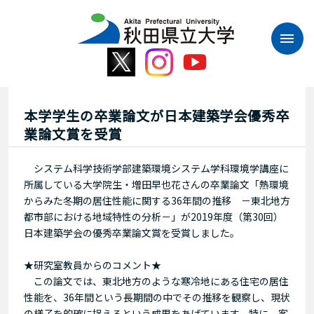
本
文
へ
ス
キ
ッ
プ
本学学生の卒業論文が日本建築学会優秀卒
業論文賞を受賞
システム科学技術学部建築環境システム学科環境学講座に
所属している大学院生・増田早也花さんの卒業論文「熱環境
からみた冬期の居住性能に関する36年間の推移 －東北地方
都市部における地域特性の分析－」が2019年度（第30回）
日本建築学会の優秀卒業論文賞を受賞しました。
★研究室教員からのコメント★
この論文では、東北地方のような寒冷地にある住宅の居住
性能を、36年間という長期間の中でその推移を観察し、現状
の様子を的確に捉えるという成果をあげています。特に、客