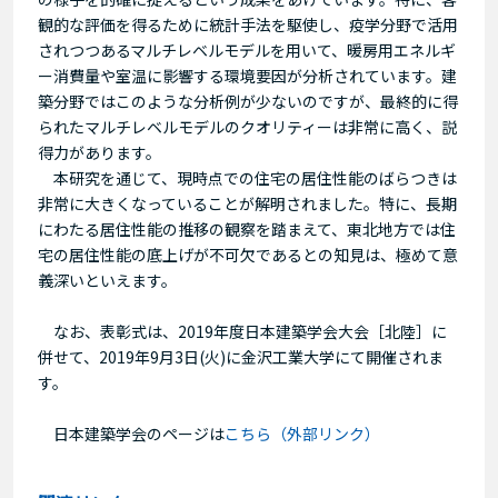
観的な評価を得るために統計手法を駆使し、疫学分野で活用
されつつあるマルチレベルモデルを用いて、暖房用エネルギ
ー消費量や室温に影響する環境要因が分析されています。建
築分野ではこのような分析例が少ないのですが、最終的に得
られたマルチレベルモデルのクオリティーは非常に高く、説
得力があります。
本研究を通じて、現時点での住宅の居住性能のばらつきは
非常に大きくなっていることが解明されました。特に、長期
にわたる居住性能の推移の観察を踏まえて、東北地方では住
宅の居住性能の底上げが不可欠であるとの知見は、極めて意
義深いといえます。
なお、表彰式は、2019年度日本建築学会大会［北陸］に
併せて、2019年9月3日(火)に金沢工業大学にて開催されま
す。
日本建築学会のページは
こちら（外部リンク）